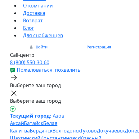
О компании
Доставка
Возврат
Блог
Для снабженцев
Войти
Регистрация
Call-центр
8 (800) 550-30-60
Пожаловаться, похвалить
Выберите ваш город
Выберите ваш город
Текущий город:
Азов
Аксай
Батайск
Белая
Калитва
Бердянск
Волгодонск
Гуково
Докучаевск
Доне
Шахтинский
Константиновск
Красный