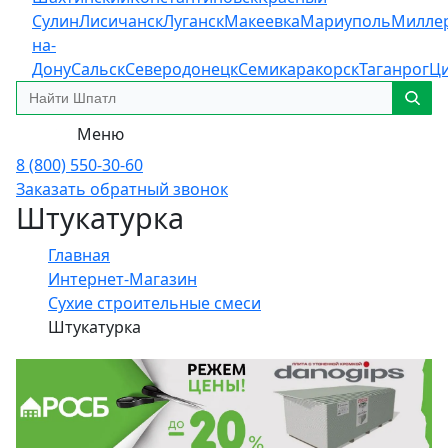
Сулин
Лисичанск
Луганск
Макеевка
Мариуполь
Милле
на-
Дону
Сальск
Северодонецк
Семикаракорск
Таганрог
Ц
Меню
8 (800) 550-30-60
Заказать обратный звонок
Штукатурка
Главная
Интернет-Магазин
Сухие строительные смеси
Штукатурка