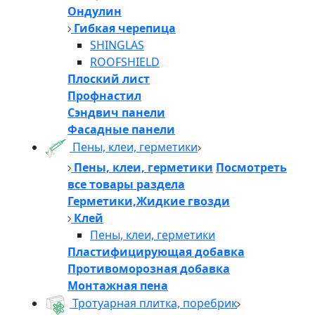
Ондулин
Гибкая черепица
SHINGLAS
ROOFSHIELD
Плоский лист
Профнастил
Сэндвич панели
Фасадные панели
Пены, клеи, герметики
Пены, клеи, герметики
Посмотреть
все товары раздела
Герметики,Жидкие гвозди
Клей
Пены, клеи, герметики
Пластифицирующая добавка
Противоморозная добавка
Монтажная пена
Тротуарная плитка, поребрик