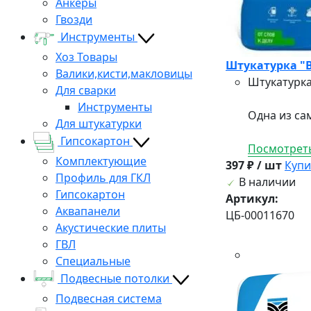
Анкеры
Гвозди
Инструменты
Хоз Товары
Штукатурка "В
Валики,кисти,макловицы
Штукатурка
Для сварки
Инструменты
Одна из са
Для штукатурки
Гипсокартон
Посмотреть
Комплектующие
397 ₽ / шт
Купи
Профиль для ГКЛ
В наличии
Гипсокартон
Артикул:
Аквапанели
ЦБ-00011670
Акустические плиты
ГВЛ
Специальные
Подвесные потолки
Подвесная система