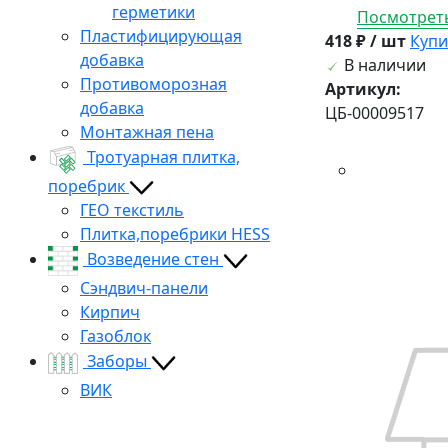
герметики
Посмотреть
Пластифицирующая
418 ₽ / шт
Купи
добавка
В наличии
Противоморозная
Артикул:
добавка
ЦБ-00009517
Монтажная пена
Тротуарная плитка,
поребрик
ГЕО текстиль
Плитка,поребрики HESS
Возведение стен
Сэндвич-панели
Кирпич
Газоблок
Заборы
ВИК