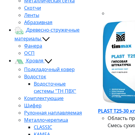
Металлическая сетка
Скотчи
Ленты
Абразивная
Древесно-стружечные
материалы
Фанера
ОСП
Кровля
Подкладочный ковер
Водосток
Водосточные
системы "ТН ПВХ"
Комплектующие
Шифер
PLAST Т25-30
Рулонная наплавляемая
Область п
Металлочерепица
Смесь сухи
CLASSIC
KAMEA