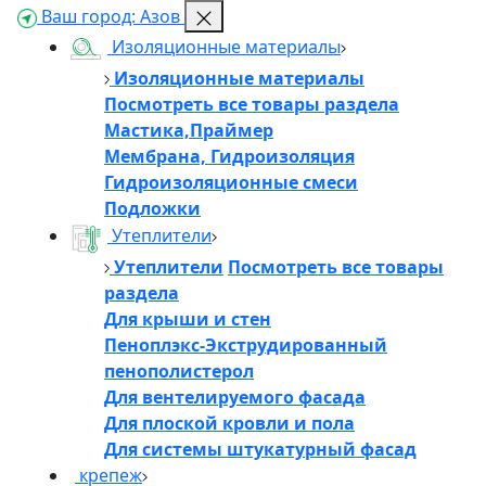
Ваш город:
Азов
Изоляционные материалы
Изоляционные материалы
Посмотреть все товары раздела
Мастика,Праймер
Мембрана, Гидроизоляция
Гидроизоляционные смеси
Подложки
Утеплители
Утеплители
Посмотреть все товары
раздела
Для крыши и стен
Пеноплэкс-Экструдированный
пенополистерол
Для вентелируемого фасада
Для плоской кровли и пола
Для системы штукатурный фасад
крепеж