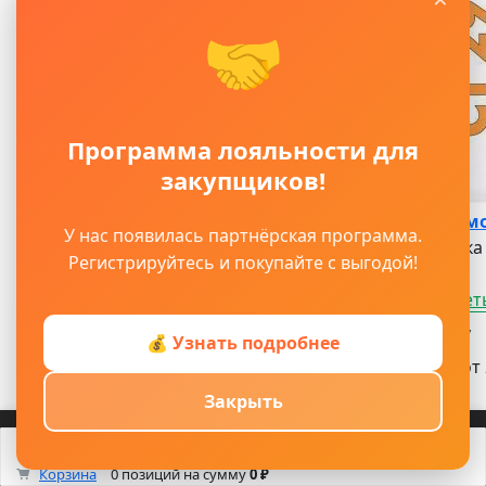
🤝
Программа лояльности для
закупщиков!
Штукат и ремо
У нас появилась партнёрская программа.
Шпаклёвка 
Регистрируйтесь и покупайте с выгодой!
Посмотреть
Узнать цену
💰 Узнать подробнее
Под заказ от 
Артикул:
Закрыть
ЦБ-00002626
Войти
Регистрация
Корзина
Каталог
Кабинет
Смотрели
Max/TG
0
Корзина
0 позиций
на сумму
0 ₽