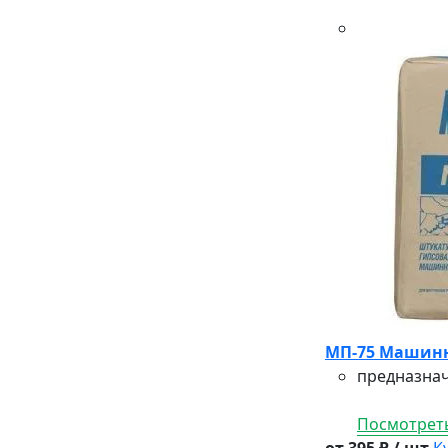
МП-75 Машинн
предназнач
Посмотреть
от 395 ₽ / шт
К