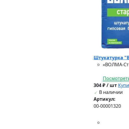
Штукатурка "
«ВОЛМА-Ста
Посмотреть
304 ₽ / шт
Купи
В наличии
Артикул:
00-00001320