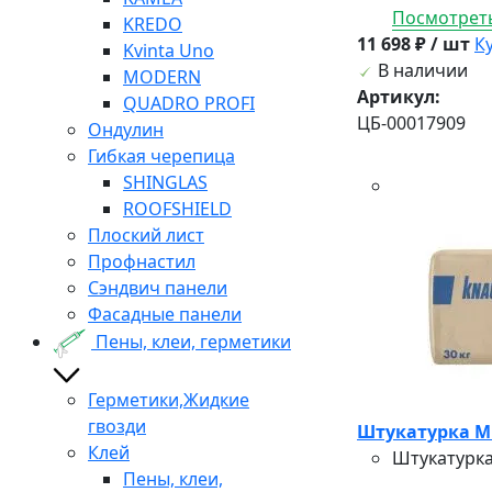
Посмотреть
KREDO
11 698 ₽ / шт
К
Kvinta Uno
В наличии
MODERN
Артикул:
QUADRO PROFI
ЦБ-00017909
Ондулин
Гибкая черепица
SHINGLAS
ROOFSHIELD
Плоский лист
Профнастил
Сэндвич панели
Фасадные панели
Пены, клеи, герметики
Герметики,Жидкие
гвозди
Штукатурка МР
Клей
Штукатурка
Пены, клеи,