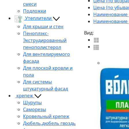
Цена (по возра
смеси
Цена (по убыва
Подложки
Наименование (
Утеплители
Наименование (
Для крыши и стен
Вид:
Пеноплэкс-
Экструдированный
пенополистерол
Для вентелируемого
фасада
Для плоской кровли и
пола
Для системы
штукатурный фасад
крепеж
Шурупы
Саморезы
Кровельный крепеж
Дюбель,дюбель гвоздь