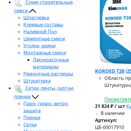
Сухие строительные
смеси
Шпатлевка
Клеевые составы
Наливной Пол
Цементные смеси
Уголки, маяки
Монтажные смеси
Лакокрасочные
материалы
KOROED Т28 (2
Ремонтные растворы
Область п
Штукатурка
Штукатурна
Сетки, ленты, скотчи,
пленки
Посмотреть
Паро-,гидро-,ветро-
21 824 ₽ / шт
К
защита
В наличии
Пленки
Артикул:
Сетки
ЦБ-00017910