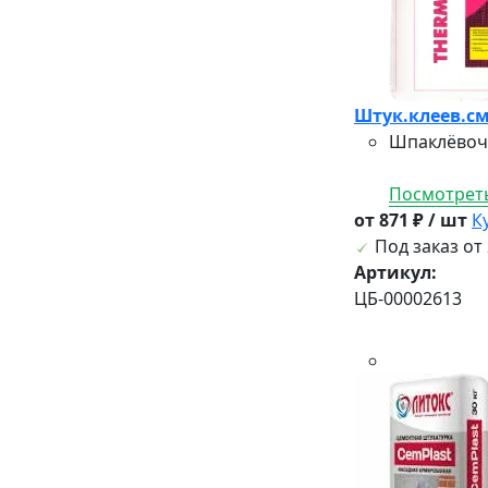
Штук.клеев.см
Шпаклёвочн
Посмотреть
от 871 ₽ / шт
К
Под заказ от 
Артикул:
ЦБ-00002613