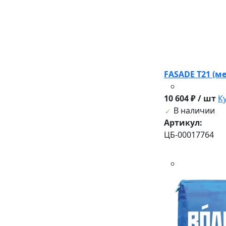
FASADE T21 (м
10 604 ₽ / шт
К
В наличии
Артикул:
ЦБ-00017764