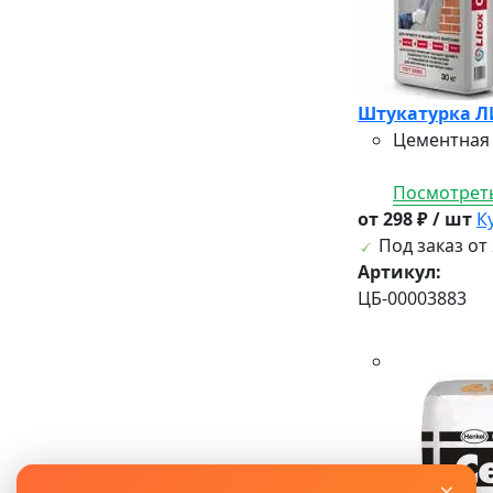
Штукатурка ЛИ
Цементная 
Посмотреть
от 298 ₽ / шт
К
Под заказ от 
Артикул:
ЦБ-00003883
×