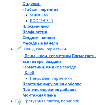
Ондулин
Гибкая черепица
SHINGLAS
ROOFSHIELD
Плоский лист
Профнастил
Сэндвич панели
Фасадные панели
Пены, клеи, герметики
Пены, клеи, герметики
Посмотреть
все товары раздела
Герметики,Жидкие гвозди
Клей
Пены, клеи, герметики
Пластифицирующая добавка
Противоморозная добавка
Монтажная пена
Тротуарная плитка, поребрик