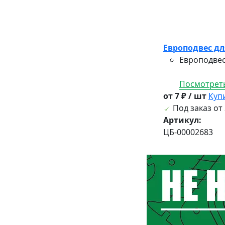
Европодвес дл
Европодвес
Посмотреть
от 7 ₽ / шт
Куп
Под заказ от 
Артикул:
ЦБ-00002683