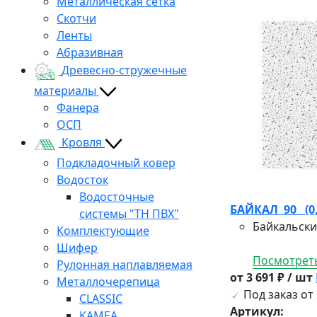
Металлическая сетка
Скотчи
Ленты
Абразивная
Древесно-стружечные
материалы
Фанера
ОСП
Кровля
Подкладочный ковер
Водосток
Водосточные
БАЙКАЛ 90 (0,6
системы "ТН ПВХ"
Байкальски
Комплектующие
Шифер
Посмотреть
Рулонная наплавляемая
от 3 691 ₽ / шт
Металлочерепица
Под заказ от 
CLASSIC
Артикул:
KAMEA