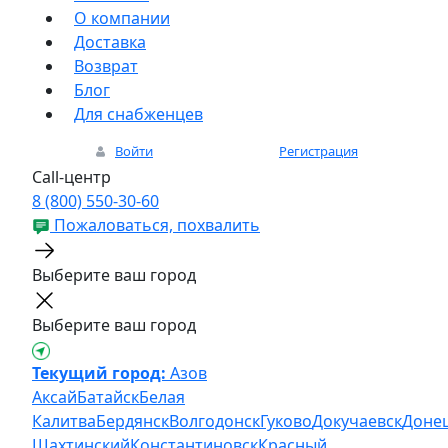
О компании
Доставка
Возврат
Блог
Для снабженцев
Войти
Регистрация
Call-центр
8 (800) 550-30-60
Пожаловаться, похвалить
Выберите ваш город
Выберите ваш город
Текущий город:
Азов
Аксай
Батайск
Белая
Калитва
Бердянск
Волгодонск
Гуково
Докучаевск
Доне
Шахтинский
Константиновск
Красный