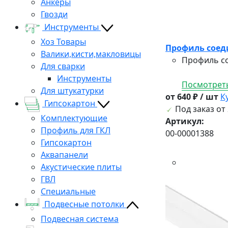
Анкеры
Гвозди
Инструменты
Хоз Товары
Профиль соед
Валики,кисти,макловицы
Профиль со
Для сварки
Инструменты
Посмотреть
Для штукатурки
от 640 ₽ / шт
К
Гипсокартон
Под заказ от 
Комплектующие
Артикул:
Профиль для ГКЛ
00-00001388
Гипсокартон
Аквапанели
Акустические плиты
ГВЛ
Специальные
Подвесные потолки
Подвесная система