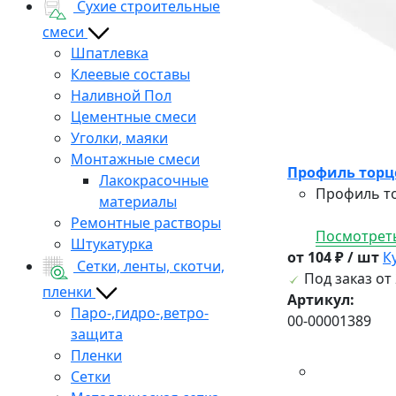
Сухие строительные
смеси
Шпатлевка
Клеевые составы
Наливной Пол
Цементные смеси
Уголки, маяки
Монтажные смеси
Профиль торц
Лакокрасочные
Профиль то
материалы
Ремонтные растворы
Посмотреть
Штукатурка
от 104 ₽ / шт
К
Сетки, ленты, скотчи,
Под заказ от 
пленки
Артикул:
Паро-,гидро-,ветро-
00-00001389
защита
Пленки
Сетки