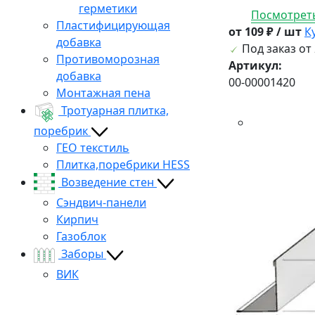
герметики
Посмотреть
Пластифицирующая
от 109 ₽ / шт
К
добавка
Под заказ от 
Противоморозная
Артикул:
добавка
00-00001420
Монтажная пена
Тротуарная плитка,
поребрик
ГЕО текстиль
Плитка,поребрики HESS
Возведение стен
Сэндвич-панели
Кирпич
Газоблок
Заборы
ВИК