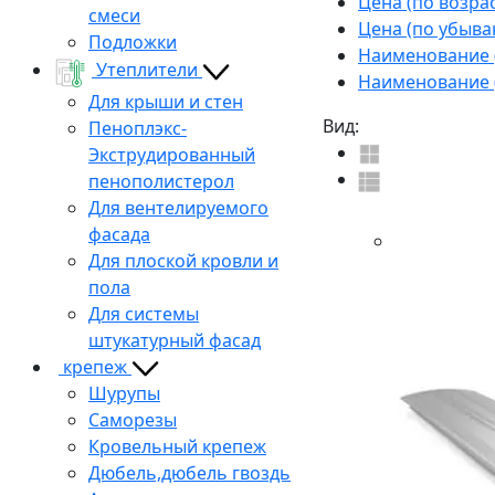
Цена (по возра
смеси
Цена (по убыва
Подложки
Наименование (
Утеплители
Наименование (
Для крыши и стен
Вид:
Пеноплэкс-
Экструдированный
пенополистерол
Для вентелируемого
фасада
Для плоской кровли и
пола
Для системы
штукатурный фасад
крепеж
Шурупы
Саморезы
Кровельный крепеж
Дюбель,дюбель гвоздь