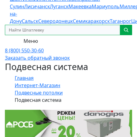
Сулин
Лисичанск
Луганск
Макеевка
Мариуполь
Милле
на-
Дону
Сальск
Северодонецк
Семикаракорск
Таганрог
Ц
Меню
8 (800) 550-30-60
Заказать обратный звонок
Подвесная система
Главная
Интернет-Магазин
Подвесные потолки
Подвесная система