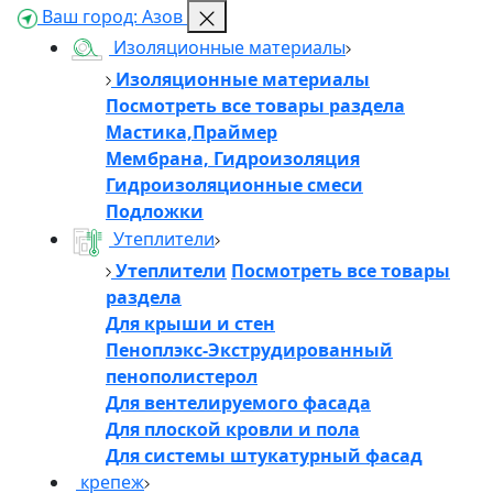
Ваш город:
Азов
Изоляционные материалы
Изоляционные материалы
Посмотреть все товары раздела
Мастика,Праймер
Мембрана, Гидроизоляция
Гидроизоляционные смеси
Подложки
Утеплители
Утеплители
Посмотреть все товары
раздела
Для крыши и стен
Пеноплэкс-Экструдированный
пенополистерол
Для вентелируемого фасада
Для плоской кровли и пола
Для системы штукатурный фасад
крепеж