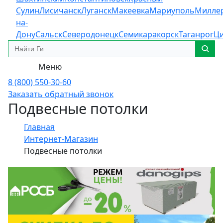
Сулин
Лисичанск
Луганск
Макеевка
Мариуполь
Милле
на-
Дону
Сальск
Северодонецк
Семикаракорск
Таганрог
Ц
Меню
8 (800) 550-30-60
Заказать обратный звонок
Подвесные потолки
Главная
Интернет-Магазин
Подвесные потолки