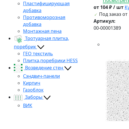
Посмотреть
Пластифицирующая
от 104 ₽ / шт
К
добавка
Под заказ от 
Противоморозная
Артикул:
добавка
00-00001389
Монтажная пена
Тротуарная плитка,
поребрик
ГЕО текстиль
Плитка,поребрики HESS
Возведение стен
Сэндвич-панели
Кирпич
Газоблок
Заборы
ВИК