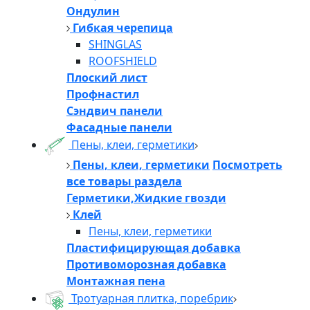
Ондулин
Гибкая черепица
SHINGLAS
ROOFSHIELD
Плоский лист
Профнастил
Сэндвич панели
Фасадные панели
Пены, клеи, герметики
Пены, клеи, герметики
Посмотреть
все товары раздела
Герметики,Жидкие гвозди
Клей
Пены, клеи, герметики
Пластифицирующая добавка
Противоморозная добавка
Монтажная пена
Тротуарная плитка, поребрик