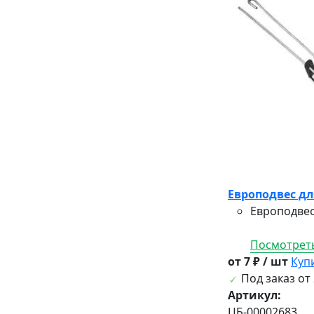
Европодвес дл
Европодвес
Посмотреть
от 7 ₽ / шт
Куп
Под заказ от 
Артикул:
ЦБ-00002683