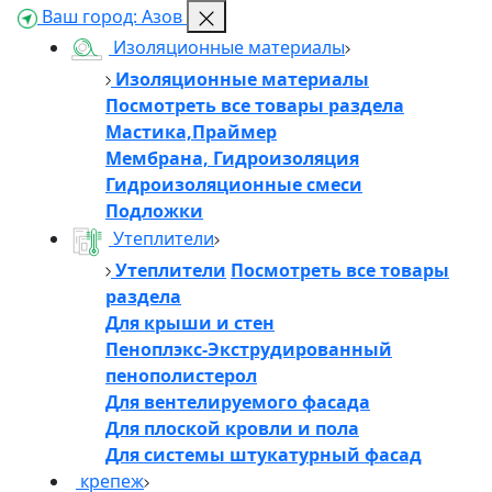
Ваш город:
Азов
Изоляционные материалы
Изоляционные материалы
Посмотреть все товары раздела
Мастика,Праймер
Мембрана, Гидроизоляция
Гидроизоляционные смеси
Подложки
Утеплители
Утеплители
Посмотреть все товары
раздела
Для крыши и стен
Пеноплэкс-Экструдированный
пенополистерол
Для вентелируемого фасада
Для плоской кровли и пола
Для системы штукатурный фасад
крепеж