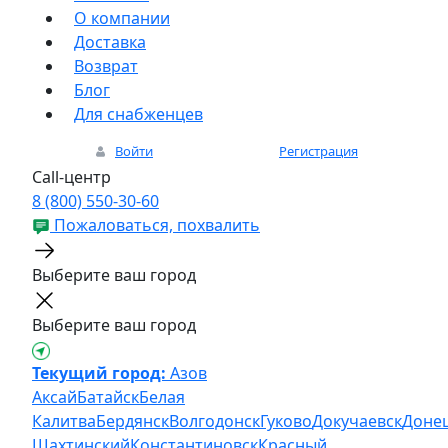
О компании
Доставка
Возврат
Блог
Для снабженцев
Войти
Регистрация
Call-центр
8 (800) 550-30-60
Пожаловаться, похвалить
Выберите ваш город
Выберите ваш город
Текущий город:
Азов
Аксай
Батайск
Белая
Калитва
Бердянск
Волгодонск
Гуково
Докучаевск
Доне
Шахтинский
Константиновск
Красный