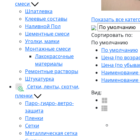
смеси
Шпатлевка
Клеевые составы
Показать все катег
Наливной Пол
Цементные смеси
Сортировать по:
Уголки, маяки
По умолчанию
Монтажные смеси
По умолчанию
Лакокрасочные
Цена (по возра
материалы
Цена (по убыва
Ремонтные растворы
Наименование (
Штукатурка
Наименование (
Сетки, ленты, скотчи,
Вид:
пленки
Паро-,гидро-,ветро-
защита
Пленки
Сетки
Металлическая сетка