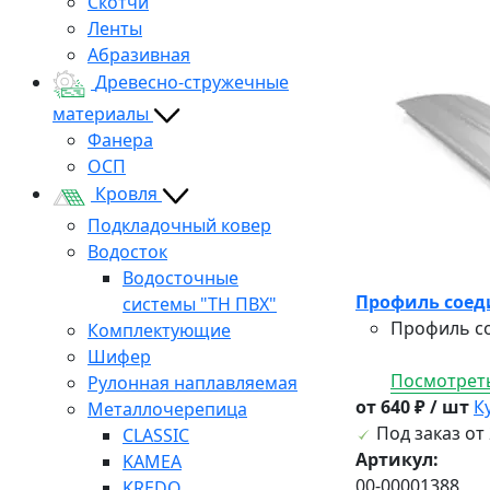
Скотчи
Ленты
Абразивная
Древесно-стружечные
материалы
Фанера
ОСП
Кровля
Подкладочный ковер
Водосток
Водосточные
Профиль соед
системы "ТН ПВХ"
Профиль со
Комплектующие
Шифер
Посмотреть
Рулонная наплавляемая
от 640 ₽ / шт
К
Металлочерепица
Под заказ от 
CLASSIC
Артикул:
KAMEA
00-00001388
KREDO