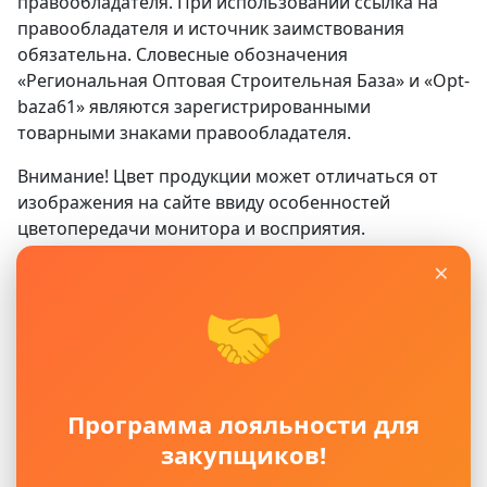
правообладателя. При использовании ссылка на
правообладателя и источник заимствования
обязательна. Словесные обозначения
«Региональная Оптовая Строительная База» и «Opt-
baza61» являются зарегистрированными
товарными знаками правообладателя.
Внимание! Цвет продукции может отличаться от
изображения на сайте ввиду особенностей
цветопередачи монитора и восприятия.
×
Сайт
www.opt-baza61.ru
носит исключительно
информационный характер и ни при каких условиях
🤝
не является публичной офертой, определяемой
положениями ГК РФ. Для получения подробной
информации о наличии, видах, характеристиках и
стоимости материалов, пожалуйста, обращайтесь в
Программа лояльности для
офисы продаж.
закупщиков!
Политика защиты и обработки персональных