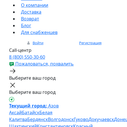
О компании
Доставка
Возврат
Блог
Для снабженцев
Войти
Регистрация
Call-центр
8 (800) 550-30-60
Пожаловаться, похвалить
Выберите ваш город
Выберите ваш город
Текущий город:
Азов
Аксай
Батайск
Белая
Калитва
Бердянск
Волгодонск
Гуково
Докучаевск
Доне
Шахтинский
Константиновск
Красный