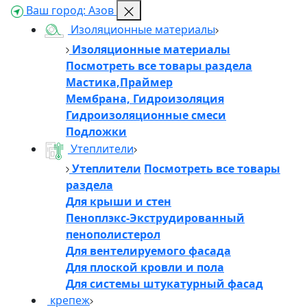
Ваш город:
Азов
Изоляционные материалы
Изоляционные материалы
Посмотреть все товары раздела
Мастика,Праймер
Мембрана, Гидроизоляция
Гидроизоляционные смеси
Подложки
Утеплители
Утеплители
Посмотреть все товары
раздела
Для крыши и стен
Пеноплэкс-Экструдированный
пенополистерол
Для вентелируемого фасада
Для плоской кровли и пола
Для системы штукатурный фасад
крепеж