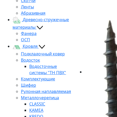
Скотчи
Ленты
Абразивная
Древесно-стружечные
материалы
Фанера
ОСП
Кровля
Подкладочный ковер
Водосток
Водосточные
системы "ТН ПВХ"
Комплектующие
Шифер
Рулонная наплавляемая
Металлочерепица
CLASSIC
KAMEA
KREDO