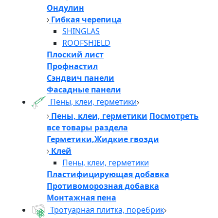
Ондулин
Гибкая черепица
SHINGLAS
ROOFSHIELD
Плоский лист
Профнастил
Сэндвич панели
Фасадные панели
Пены, клеи, герметики
Пены, клеи, герметики
Посмотреть
все товары раздела
Герметики,Жидкие гвозди
Клей
Пены, клеи, герметики
Пластифицирующая добавка
Противоморозная добавка
Монтажная пена
Тротуарная плитка, поребрик