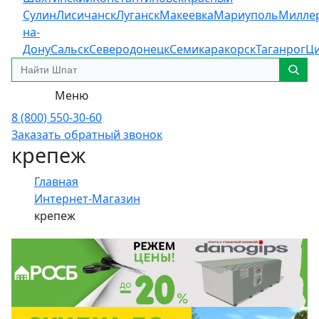
Сулин
Лисичанск
Луганск
Макеевка
Мариуполь
Милле
на-
Дону
Сальск
Северодонецк
Семикаракорск
Таганрог
Ц
Меню
8 (800) 550-30-60
Заказать обратный звонок
крепеж
Главная
Интернет-Магазин
крепеж