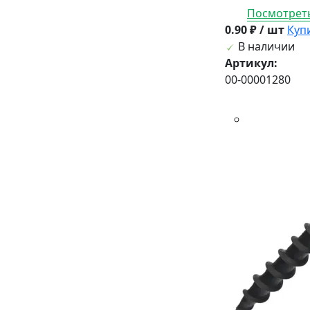
Посмотреть
0.90 ₽ / шт
Куп
В наличии
Артикул:
00-00001280