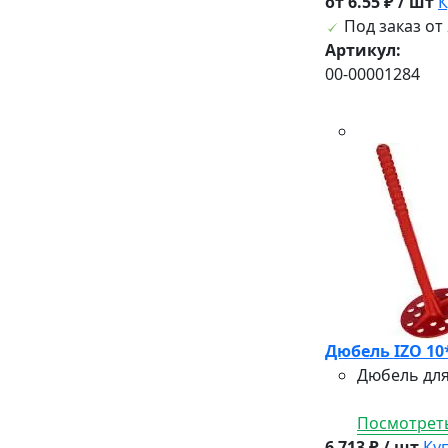
от 6.55 ₽ / шт
К
Под заказ от 
Артикул:
00-00001284
Дюбель IZO 10
Дюбель для
Посмотреть
6 713 ₽ / шт
Ку