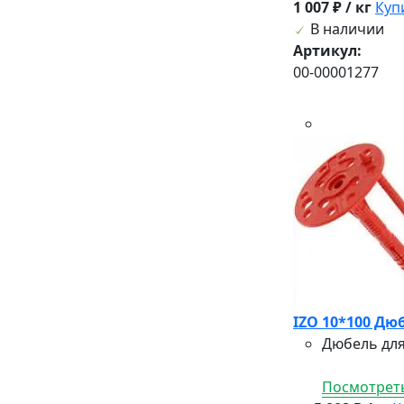
1 007 ₽ / кг
Куп
В наличии
Артикул:
00-00001277
IZO 10*100 Дю
Дюбель для
Посмотреть