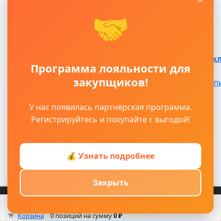
🤝
*6х40 Анкер-кл
Программа лояльности для
закупщиков!
4.30 ₽ / шт
Куп
В наличии
Артикул:
У нас появилась партнёрская программа.
ЦБ-00011892
Регистрируйтесь и покупайте с выгодой!
💰 Узнать подробнее
Закрыть
Войти
Регистрация
Корзина
Каталог
Кабинет
Смотрели
Max/TG
0
Корзина
0 позиций
на сумму
0 ₽