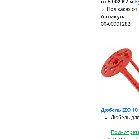
от 5 002 ₽ / м
К
Под заказ от 
Артикул:
00-00001282
Дюбель IZO 10
Дюбель для
Посмотреть