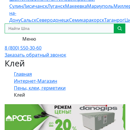
Сулин
Лисичанск
Луганск
Макеевка
Мариуполь
Милле
на-
Дону
Сальск
Северодонецк
Семикаракорск
Таганрог
Ц
Меню
8 (800) 550-30-60
Заказать обратный звонок
Клей
Главная
Интернет-Магазин
Пены, клеи, герметики
Клей