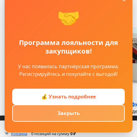
🤝
Программа лояльности для
закупщиков!
У нас появилась партнёрская программа.
Регистрируйтесь и покупайте с выгодой!
💰 Узнать подробнее
Клей Р5 Адефи
Клей Р5 Ад
Закрыть
Благодар...
Войти
Регистрация
Корзина
Каталог
Кабинет
Смотрели
Max/TG
0
Корзина
0 позиций
на сумму
0 ₽