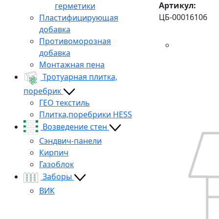
Артикул:
герметики
ЦБ-00016106
Пластифицирующая
добавка
Противоморозная
добавка
Монтажная пена
Тротуарная плитка,
поребрик
ГЕО текстиль
Плитка,поребрики HESS
Возведение стен
Сэндвич-панели
Кирпич
Газоблок
Заборы
ВИК