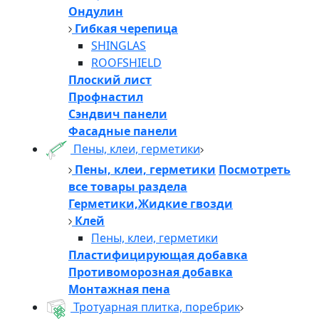
Ондулин
Гибкая черепица
SHINGLAS
ROOFSHIELD
Плоский лист
Профнастил
Сэндвич панели
Фасадные панели
Пены, клеи, герметики
Пены, клеи, герметики
Посмотреть
все товары раздела
Герметики,Жидкие гвозди
Клей
Пены, клеи, герметики
Пластифицирующая добавка
Противоморозная добавка
Монтажная пена
Тротуарная плитка, поребрик