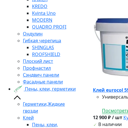
KREDO
Kvinta Uno
MODERN
QUADRO PROFI
Ондулин
Гибкая черепица
SHINGLAS
ROOFSHIELD
Плоский лист
Профнастил
Сэндвич панели
Фасадные панели
Пены, клеи, герметики
Клей eurocol 59
Универсаль
Герметики,Жидкие
Посмотреть
гвозди
12 900 ₽ / шт
К
Клей
В наличии
Пены, клеи,