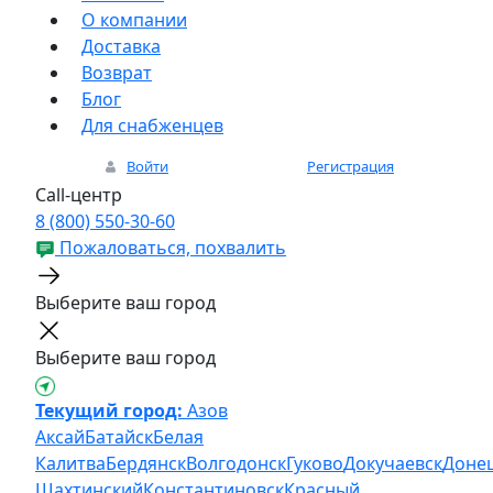
О компании
Доставка
Возврат
Блог
Для снабженцев
Войти
Регистрация
Call-центр
8 (800) 550-30-60
Пожаловаться, похвалить
Выберите ваш город
Выберите ваш город
Текущий город:
Азов
Аксай
Батайск
Белая
Калитва
Бердянск
Волгодонск
Гуково
Докучаевск
Доне
Шахтинский
Константиновск
Красный