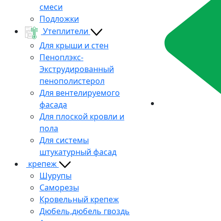
смеси
Подложки
Утеплители
Для крыши и стен
Пеноплэкс-
Экструдированный
пенополистерол
Для вентелируемого
фасада
Для плоской кровли и
пола
Для системы
штукатурный фасад
крепеж
Шурупы
Саморезы
Кровельный крепеж
Дюбель,дюбель гвоздь