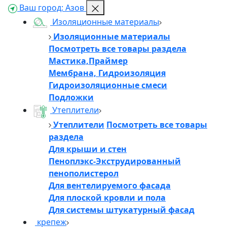
Ваш город:
Азов
Изоляционные материалы
Изоляционные материалы
Посмотреть все товары раздела
Мастика,Праймер
Мембрана, Гидроизоляция
Гидроизоляционные смеси
Подложки
Утеплители
Утеплители
Посмотреть все товары
раздела
Для крыши и стен
Пеноплэкс-Экструдированный
пенополистерол
Для вентелируемого фасада
Для плоской кровли и пола
Для системы штукатурный фасад
крепеж