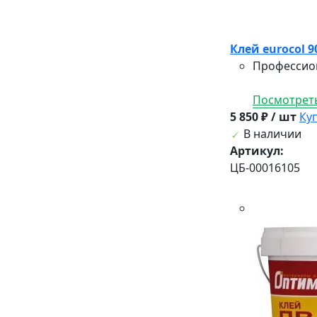
Клей eurocol 90
Профессион
Посмотреть
5 850 ₽ / шт
Ку
В наличии
Артикул:
ЦБ-00016105