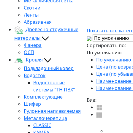
Металлическая сетка
Скотчи
Ленты
Абразивная
Древесно-стружечные
Показать все катег
материалы
Фанера
Сортировать по:
ОСП
По умолчанию
По умолчанию
Кровля
Цена (по возра
Подкладочный ковер
Цена (по убыва
Водосток
Наименование (
Водосточные
Наименование (
системы "ТН ПВХ"
Комплектующие
Вид:
Шифер
Рулонная наплавляемая
Металлочерепица
CLASSIC
KAMEA