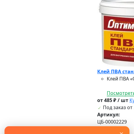
Клей ПВА стан
Клей ПВА «
Посмотреть
от 485 ₽ / шт
К
Под заказ от 
Артикул:
ЦБ-00002229
×