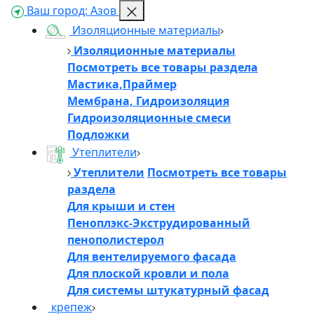
Ваш город:
Азов
Изоляционные материалы
Изоляционные материалы
Посмотреть все товары раздела
Мастика,Праймер
Мембрана, Гидроизоляция
Гидроизоляционные смеси
Подложки
Утеплители
Утеплители
Посмотреть все товары
раздела
Для крыши и стен
Пеноплэкс-Экструдированный
пенополистерол
Для вентелируемого фасада
Для плоской кровли и пола
Для системы штукатурный фасад
крепеж