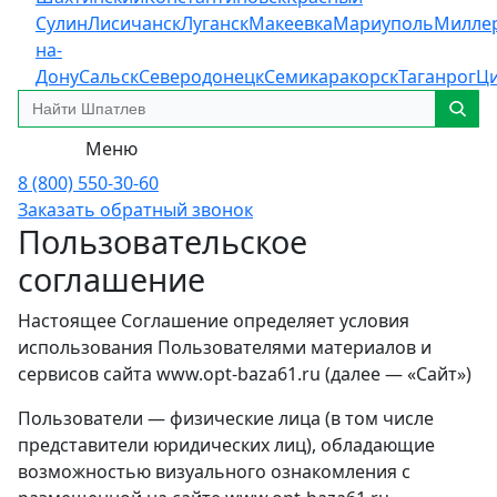
Сулин
Лисичанск
Луганск
Макеевка
Мариуполь
Милле
на-
Дону
Сальск
Северодонецк
Семикаракорск
Таганрог
Ц
Меню
8 (800) 550-30-60
Заказать обратный звонок
Пользовательское
соглашение
Настоящее Соглашение определяет условия
использования Пользователями материалов и
сервисов сайта www.opt-baza61.ru (далее — «Сайт»)
Пользователи — физические лица (в том числе
представители юридических лиц), обладающие
возможностью визуального ознакомления с