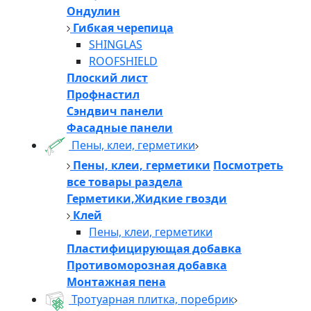
Ондулин
Гибкая черепица
SHINGLAS
ROOFSHIELD
Плоский лист
Профнастил
Сэндвич панели
Фасадные панели
Пены, клеи, герметики
Пены, клеи, герметики
Посмотреть
все товары раздела
Герметики,Жидкие гвозди
Клей
Пены, клеи, герметики
Пластифицирующая добавка
Противоморозная добавка
Монтажная пена
Тротуарная плитка, поребрик