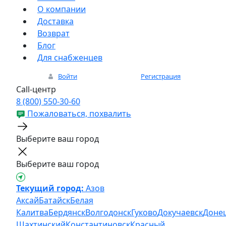
О компании
Доставка
Возврат
Блог
Для снабженцев
Войти
Регистрация
Call-центр
8 (800) 550-30-60
Пожаловаться, похвалить
Выберите ваш город
Выберите ваш город
Текущий город:
Азов
Аксай
Батайск
Белая
Калитва
Бердянск
Волгодонск
Гуково
Докучаевск
Доне
Шахтинский
Константиновск
Красный