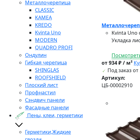
Металлочерепица
CLASSIC
KAMEA
KREDO
Металлочерепи
Kvinta Uno
Kvinta Uno
MODERN
Укладка лис
QUADRO PROFI
Ондулин
Посмотреть
Гибкая черепица
от 934 ₽ / м²
Ку
SHINGLAS
Под заказ от 
ROOFSHIELD
Артикул:
Плоский лист
ЦБ-00002910
Профнастил
Сэндвич панели
Фасадные панели
Пены, клеи, герметики
Герметики,Жидкие
гвозди