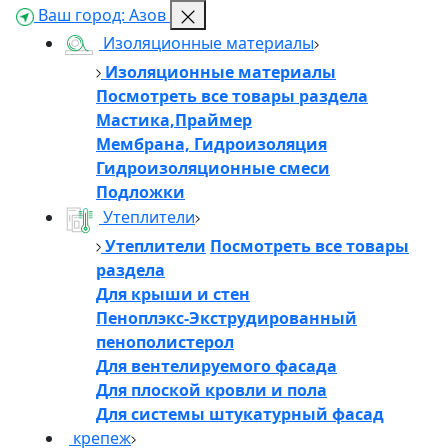
Ваш город:
Азов
Изоляционные материалы
Изоляционные материалы
Посмотреть все товары раздела
Мастика,Праймер
Мембрана, Гидроизоляция
Гидроизоляционные смеси
Подложки
Утеплители
Утеплители
Посмотреть все товары
раздела
Для крыши и стен
Пеноплэкс-Экструдированный
пенополистерол
Для вентелируемого фасада
Для плоской кровли и пола
Для системы штукатурный фасад
крепеж