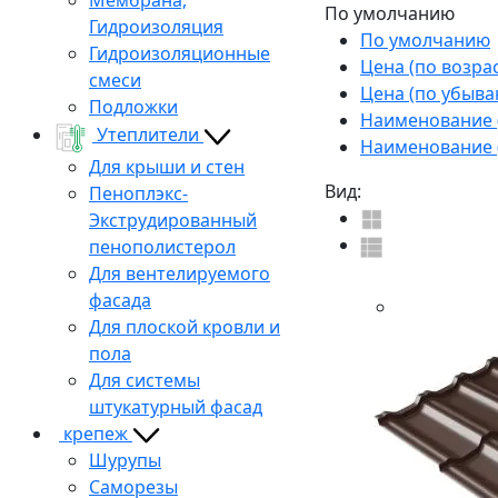
По умолчанию
Гидроизоляция
По умолчанию
Гидроизоляционные
Цена (по возра
смеси
Цена (по убыва
Подложки
Наименование (
Утеплители
Наименование (
Для крыши и стен
Вид:
Пеноплэкс-
Экструдированный
пенополистерол
Для вентелируемого
фасада
Для плоской кровли и
пола
Для системы
штукатурный фасад
крепеж
Шурупы
Саморезы