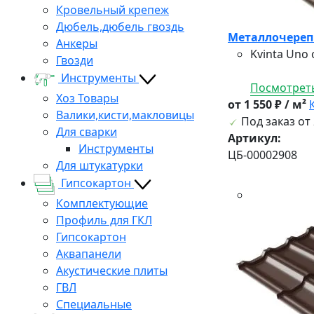
Кровельный крепеж
Дюбель,дюбель гвоздь
Металлочерепи
Анкеры
Kvinta Uno
Гвозди
Инструменты
Посмотреть
Хоз Товары
от 1 550 ₽ / м²
Валики,кисти,макловицы
Под заказ от 
Для сварки
Артикул:
Инструменты
ЦБ-00002908
Для штукатурки
Гипсокартон
Комплектующие
Профиль для ГКЛ
Гипсокартон
Аквапанели
Акустические плиты
ГВЛ
Специальные