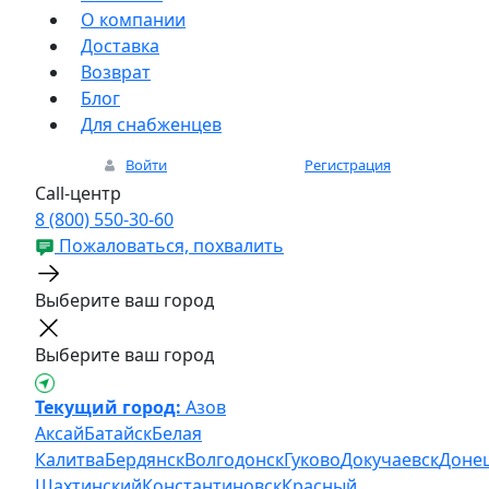
О компании
Доставка
Возврат
Блог
Для снабженцев
Войти
Регистрация
Call-центр
8 (800) 550-30-60
Пожаловаться, похвалить
Выберите ваш город
Выберите ваш город
Текущий город:
Азов
Аксай
Батайск
Белая
Калитва
Бердянск
Волгодонск
Гуково
Докучаевск
Доне
Шахтинский
Константиновск
Красный