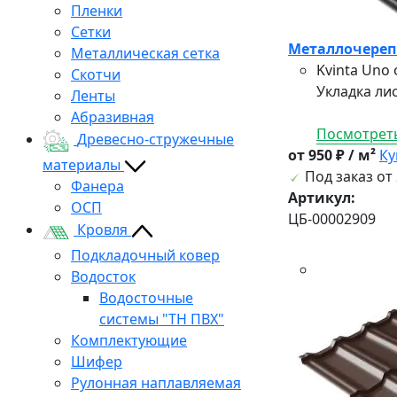
Пленки
Сетки
Металлочерепи
Металлическая сетка
Kvinta Uno
Скотчи
Укладка лис
Ленты
Абразивная
Посмотреть
Древесно-стружечные
от 950 ₽ / м²
Ку
материалы
Под заказ от 
Фанера
Артикул:
ОСП
ЦБ-00002909
Кровля
Подкладочный ковер
Водосток
Водосточные
системы "ТН ПВХ"
Комплектующие
Шифер
Рулонная наплавляемая