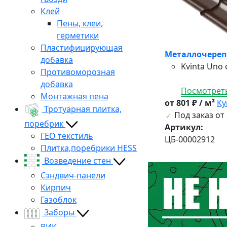
Клей
Пены, клеи,
герметики
Пластифицирующая
Металлочерепи
добавка
Kvinta Uno
Противоморозная
добавка
Посмотреть
Монтажная пена
от 801 ₽ / м²
Ку
Тротуарная плитка,
Под заказ от 
поребрик
Артикул:
ГЕО текстиль
ЦБ-00002912
Плитка,поребрики HESS
Возведение стен
Сэндвич-панели
Кирпич
Газоблок
Заборы
ВИК