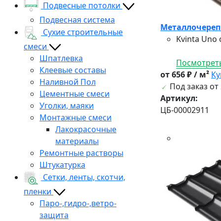
Подвесные потолки
Подвесная система
Металлочерепи
Сухие строительные
Kvinta Uno
смеси
Шпатлевка
Посмотреть
Клеевые составы
от 656 ₽ / м²
Ку
Наливной Пол
Под заказ от 
Цементные смеси
Артикул:
Уголки, маяки
ЦБ-00002911
Монтажные смеси
Лакокрасочные
материалы
Ремонтные растворы
Штукатурка
Сетки, ленты, скотчи,
пленки
Паро-,гидро-,ветро-
защита