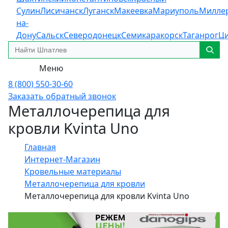
Сулин
Лисичанск
Луганск
Макеевка
Мариуполь
Милле
на-
Дону
Сальск
Северодонецк
Семикаракорск
Таганрог
Ц
Меню
8 (800) 550-30-60
Заказать обратный звонок
Металлочерепица для
кровли Kvinta Uno
Главная
Интернет-Магазин
Кровельные материалы
Металлочерепица для кровли
Металлочерепица для кровли Kvinta Uno