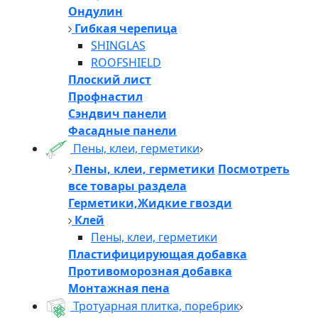
Ондулин
Гибкая черепица
SHINGLAS
ROOFSHIELD
Плоский лист
Профнастил
Сэндвич панели
Фасадные панели
Пены, клеи, герметики
Пены, клеи, герметики
Посмотреть
все товары раздела
Герметики,Жидкие гвозди
Клей
Пены, клеи, герметики
Пластифицирующая добавка
Противоморозная добавка
Монтажная пена
Тротуарная плитка, поребрик