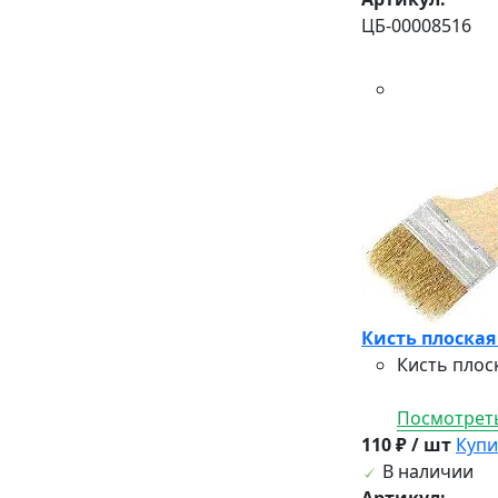
ЦБ-00008516
Кисть плоская
Кисть плос
Посмотреть
110 ₽ / шт
Купи
В наличии
Артикул: