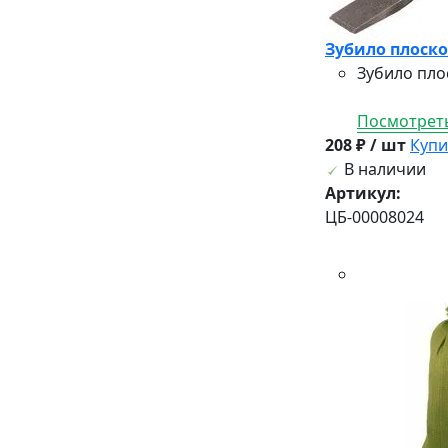
Зубило плоское
Зубило пло
Посмотреть
208 ₽ / шт
Купи
В наличии
Артикул:
ЦБ-00008024