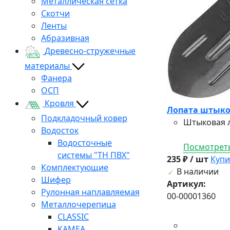
Металлическая сетка
Скотчи
Ленты
Абразивная
Древесно-стружечные
материалы
Фанера
ОСП
Кровля
Лопата штыков
Подкладочный ковер
Штыковая л
Водосток
Водосточные
Посмотреть
системы "ТН ПВХ"
235 ₽ / шт
Купи
Комплектующие
В наличии
Шифер
Артикул:
Рулонная наплавляемая
00-00001360
Металлочерепица
CLASSIC
KAMEA