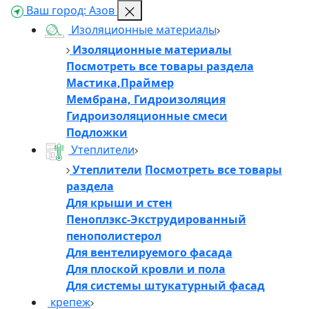
Ваш город:
Азов
Изоляционные материалы
Изоляционные материалы
Посмотреть все товары раздела
Мастика,Праймер
Мембрана, Гидроизоляция
Гидроизоляционные смеси
Подложки
Утеплители
Утеплители
Посмотреть все товары
раздела
Для крыши и стен
Пеноплэкс-Экструдированный
пенополистерол
Для вентелируемого фасада
Для плоской кровли и пола
Для системы штукатурный фасад
крепеж