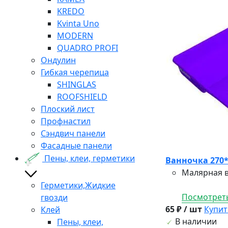
KREDO
Kvinta Uno
MODERN
QUADRO PROFI
Ондулин
Гибкая черепица
SHINGLAS
ROOFSHIELD
Плоский лист
Профнастил
Сэндвич панели
Фасадные панели
Пены, клеи, герметики
Ванночка 270
Малярная в
Герметики,Жидкие
Посмотреть
гвозди
65 ₽ / шт
Купит
Клей
В наличии
Пены, клеи,