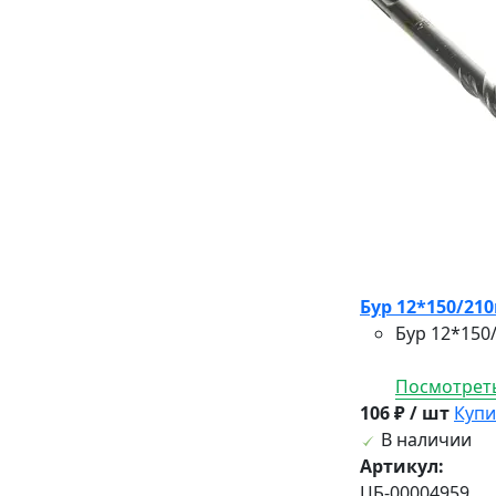
Бур 12*150/21
Бур 12*150
Посмотреть
106 ₽ / шт
Купи
В наличии
Артикул:
ЦБ-00004959