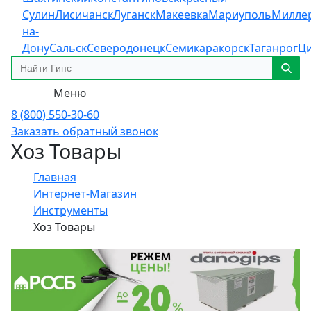
Сулин
Лисичанск
Луганск
Макеевка
Мариуполь
Милле
на-
Дону
Сальск
Северодонецк
Семикаракорск
Таганрог
Ц
Меню
8 (800) 550-30-60
Заказать обратный звонок
Хоз Товары
Главная
Интернет-Магазин
Инструменты
Хоз Товары