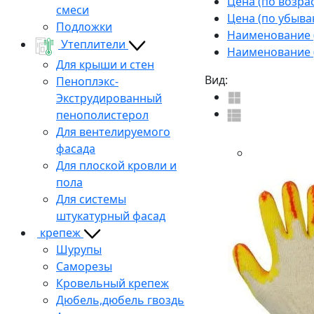
Цена (по возра
смеси
Цена (по убыва
Подложки
Наименование (
Утеплители
Наименование (
Для крыши и стен
Вид:
Пеноплэкс-
Экструдированный
пенополистерол
Для вентелируемого
фасада
Для плоской кровли и
пола
Для системы
штукатурный фасад
крепеж
Шурупы
Саморезы
Кровельный крепеж
Дюбель,дюбель гвоздь