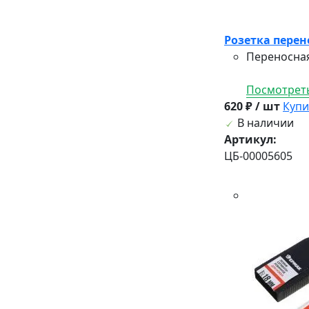
Розетка перено
Переносная
Посмотреть
620 ₽ / шт
Купи
В наличии
Артикул:
ЦБ-00005605