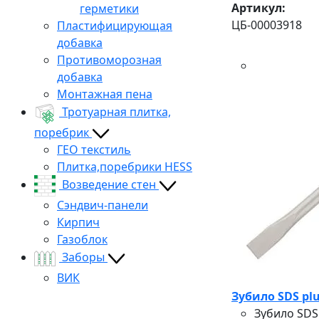
Артикул:
герметики
ЦБ-00003918
Пластифицирующая
добавка
Противоморозная
добавка
Монтажная пена
Тротуарная плитка,
поребрик
ГЕО текстиль
Плитка,поребрики HESS
Возведение стен
Сэндвич-панели
Кирпич
Газоблок
Заборы
ВИК
Зубило SDS plu
Зубило SDS