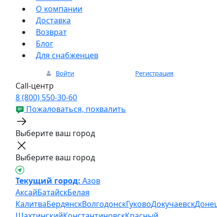
О компании
Доставка
Возврат
Блог
Для снабженцев
Войти
Регистрация
Call-центр
8 (800) 550-30-60
Пожаловаться, похвалить
Выберите ваш город
Выберите ваш город
Текущий город:
Азов
Аксай
Батайск
Белая
Калитва
Бердянск
Волгодонск
Гуково
Докучаевск
Доне
Шахтинский
Константиновск
Красный