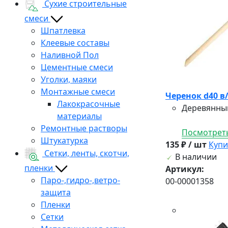
Сухие строительные
смеси
Шпатлевка
Клеевые составы
Наливной Пол
Цементные смеси
Уголки, маяки
Монтажные смеси
Черенок d40 в
Лакокрасочные
Деревянный
материалы
Ремонтные растворы
Посмотреть
Штукатурка
135 ₽ / шт
Купи
Сетки, ленты, скотчи,
В наличии
пленки
Артикул:
Паро-,гидро-,ветро-
00-00001358
защита
Пленки
Сетки