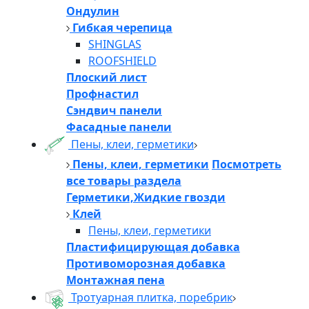
Ондулин
Гибкая черепица
SHINGLAS
ROOFSHIELD
Плоский лист
Профнастил
Сэндвич панели
Фасадные панели
Пены, клеи, герметики
Пены, клеи, герметики
Посмотреть
все товары раздела
Герметики,Жидкие гвозди
Клей
Пены, клеи, герметики
Пластифицирующая добавка
Противоморозная добавка
Монтажная пена
Тротуарная плитка, поребрик