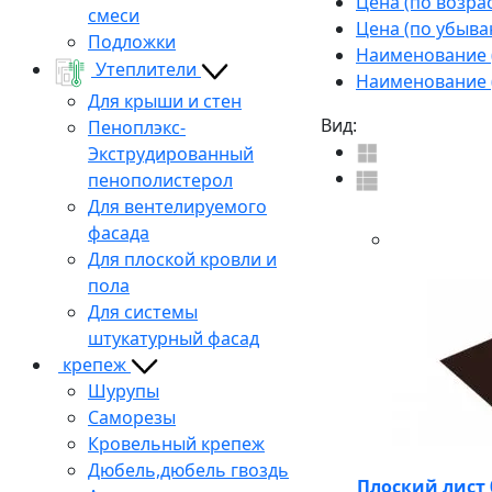
Цена (по возра
смеси
Цена (по убыва
Подложки
Наименование (
Утеплители
Наименование (
Для крыши и стен
Вид:
Пеноплэкс-
Экструдированный
пенополистерол
Для вентелируемого
фасада
Для плоской кровли и
пола
Для системы
штукатурный фасад
крепеж
Шурупы
Саморезы
Кровельный крепеж
Дюбель,дюбель гвоздь
Плоский лист 0