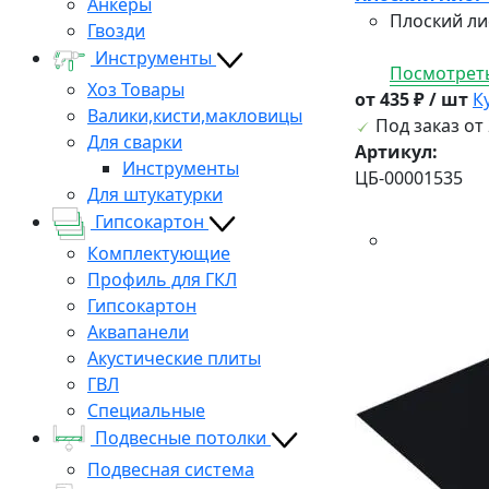
Анкеры
Плоский ли
Гвозди
Инструменты
Посмотреть
Хоз Товары
от 435 ₽ / шт
К
Валики,кисти,макловицы
Под заказ от 
Для сварки
Артикул:
Инструменты
ЦБ-00001535
Для штукатурки
Гипсокартон
Комплектующие
Профиль для ГКЛ
Гипсокартон
Аквапанели
Акустические плиты
ГВЛ
Специальные
Подвесные потолки
Подвесная система