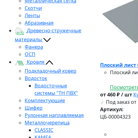
Металлическая сетка
Скотчи
Ленты
Абразивная
Древесно-стружечные
материалы
Фанера
ОСП
Кровля
Плоский лист 
Подкладочный ковер
Плоский ли
Водосток
Водосточные
Посмотреть
системы "ТН ПВХ"
от 460 ₽ / шт
К
Комплектующие
Под заказ от 
Шифер
Артикул:
Рулонная наплавляемая
ЦБ-00004323
Металлочерепица
CLASSIC
KAMEA