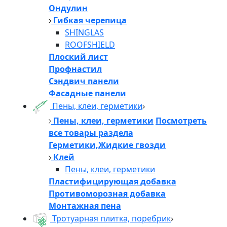
Ондулин
Гибкая черепица
SHINGLAS
ROOFSHIELD
Плоский лист
Профнастил
Сэндвич панели
Фасадные панели
Пены, клеи, герметики
Пены, клеи, герметики
Посмотреть
все товары раздела
Герметики,Жидкие гвозди
Клей
Пены, клеи, герметики
Пластифицирующая добавка
Противоморозная добавка
Монтажная пена
Тротуарная плитка, поребрик