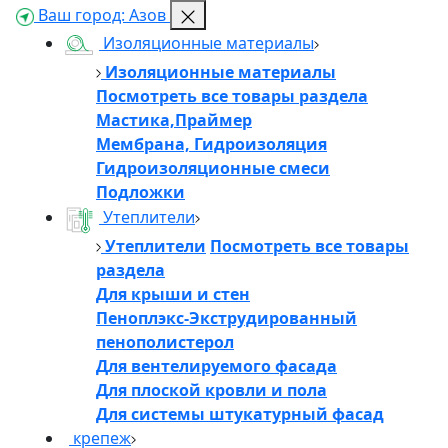
Ваш город:
Азов
Изоляционные материалы
Изоляционные материалы
Посмотреть все товары раздела
Мастика,Праймер
Мембрана, Гидроизоляция
Гидроизоляционные смеси
Подложки
Утеплители
Утеплители
Посмотреть все товары
раздела
Для крыши и стен
Пеноплэкс-Экструдированный
пенополистерол
Для вентелируемого фасада
Для плоской кровли и пола
Для системы штукатурный фасад
крепеж