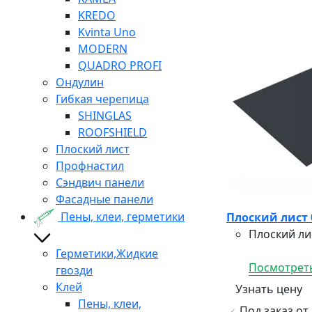
KREDO
Kvinta Uno
MODERN
QUADRO PROFI
Ондулин
Гибкая черепица
SHINGLAS
ROOFSHIELD
Плоский лист
Профнастил
Сэндвич панели
Фасадные панели
Пены, клеи, герметики
Плоский лист 
Плоский ли
Герметики,Жидкие
Посмотреть
гвозди
Клей
Узнать цену
Пены, клеи,
Под заказ от 