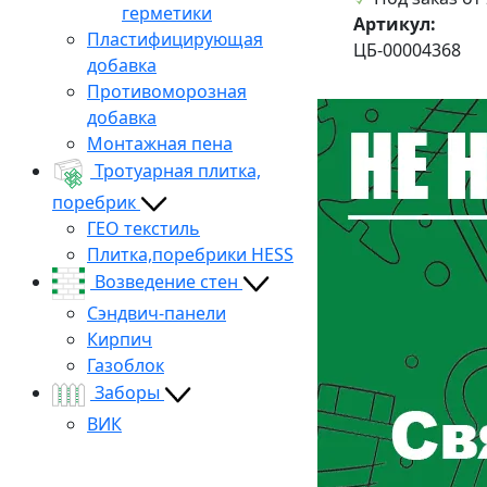
герметики
Артикул:
Пластифицирующая
ЦБ-00004368
добавка
Противоморозная
добавка
Монтажная пена
Тротуарная плитка,
поребрик
ГЕО текстиль
Плитка,поребрики HESS
Возведение стен
Сэндвич-панели
Кирпич
Газоблок
Заборы
ВИК