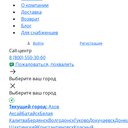
О компании
Доставка
Возврат
Блог
Для снабженцев
Войти
Регистрация
Call-центр
8 (800) 550-30-60
Пожаловаться, похвалить
Выберите ваш город
Выберите ваш город
Текущий город:
Азов
Аксай
Батайск
Белая
Калитва
Бердянск
Волгодонск
Гуково
Докучаевск
Доне
Шахтинский
Константиновск
Красный