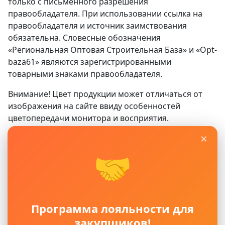
только с письменного разрешения
правообладателя. При использовании ссылка на
правообладателя и источник заимствования
обязательна. Словесные обозначения
«Региональная Оптовая Строительная База» и «Opt-
baza61» являются зарегистрированными
товарными знаками правообладателя.
Внимание! Цвет продукции может отличаться от
изображения на сайте ввиду особенностей
цветопередачи монитора и восприятия.
×
Сайт
www.opt-baza61.ru
носит исключительно
информационный характер и ни при каких условиях
🤝
не является публичной офертой, определяемой
положениями ГК РФ. Для получения подробной
информации о наличии, видах, характеристиках и
стоимости материалов, пожалуйста, обращайтесь в
Программа лояльности для
офисы продаж.
закупщиков!