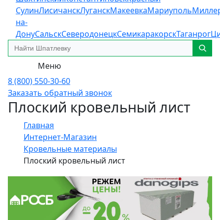
Сулин
Лисичанск
Луганск
Макеевка
Мариуполь
Милле
на-
Дону
Сальск
Северодонецк
Семикаракорск
Таганрог
Ц
Меню
8 (800) 550-30-60
Заказать обратный звонок
Плоский кровельный лист
Главная
Интернет-Магазин
Кровельные материалы
Плоский кровельный лист