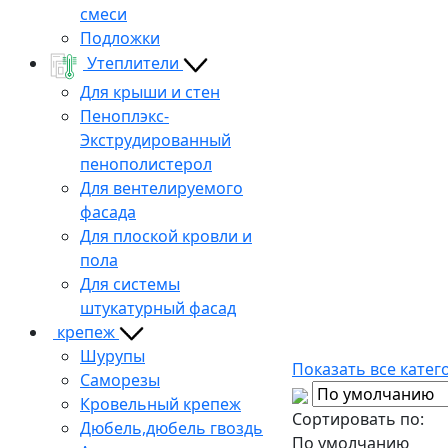
смеси
Подложки
Утеплители
Для крыши и стен
Пеноплэкс-
Экструдированный
пенополистерол
Для вентелируемого
фасада
Для плоской кровли и
пола
Для системы
штукатурный фасад
крепеж
Шурупы
Показать все катег
Саморезы
Кровельный крепеж
Сортировать по:
Дюбель,дюбель гвоздь
По умолчанию