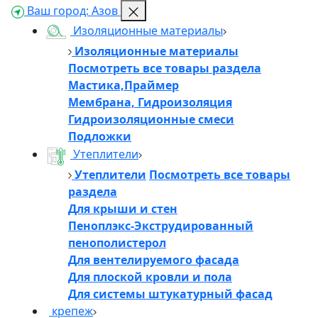
Ваш город:
Азов
Онлайн
Изоляционные материалы
Изоляционные материалы
👋
Посмотреть все товары раздела
Мастика,Праймер
Мембрана, Гидроизоляция
Добро пожаловать!
Гидроизоляционные смеси
Напишите нам, и мы обязательно вам ответим
Подложки
Утеплители
Утеплители
Посмотреть все товары
раздела
Для крыши и стен
Пеноплэкс-Экструдированный
пенополистерол
Для вентелируемого фасада
Для плоской кровли и пола
Для системы штукатурный фасад
крепеж