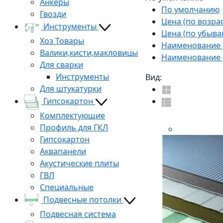
Анкеры
По умолчанию
Гвозди
Цена (по возра
Инструменты
Цена (по убыва
Хоз Товары
Наименование (
Валики,кисти,макловицы
Наименование (
Для сварки
Инструменты
Вид:
Для штукатурки
Гипсокартон
Комплектующие
Профиль для ГКЛ
Гипсокартон
Аквапанели
Акустические плиты
ГВЛ
Специальные
Подвесные потолки
Подвесная система