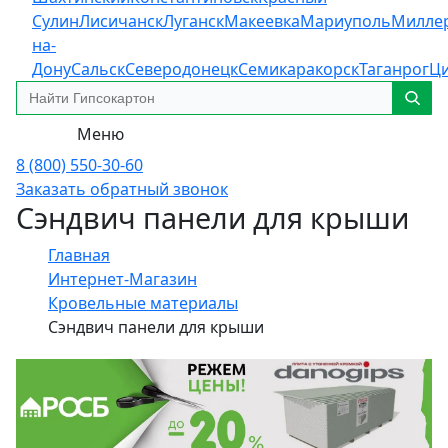
Сулин
Лисичанск
Луганск
Макеевка
Мариуполь
Милле
на-
Дону
Сальск
Северодонецк
Семикаракорск
Таганрог
Ц
Меню
8 (800) 550-30-60
Заказать обратный звонок
Сэндвич панели для крыши
Главная
Интернет-Магазин
Кровельные материалы
Сэндвич панели для крыши