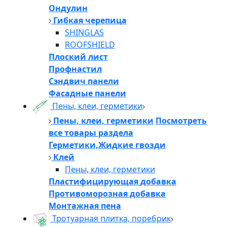
Ондулин
Гибкая черепица
SHINGLAS
ROOFSHIELD
Плоский лист
Профнастил
Сэндвич панели
Фасадные панели
Пены, клеи, герметики
Пены, клеи, герметики
Посмотреть
все товары раздела
Герметики,Жидкие гвозди
Клей
Пены, клеи, герметики
Пластифицирующая добавка
Противоморозная добавка
Монтажная пена
Тротуарная плитка, поребрик