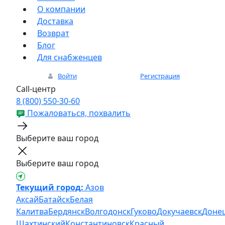
О компании
Доставка
Возврат
Блог
Для снабженцев
Войти
Регистрация
Call-центр
8 (800) 550-30-60
Пожаловаться, похвалить
Выберите ваш город
Выберите ваш город
Текущий город:
Азов
Аксай
Батайск
Белая
Калитва
Бердянск
Волгодонск
Гуково
Докучаевск
Доне
Шахтинский
Константиновск
Красный