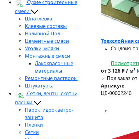
Сухие строительные
смеси
Шпатлевка
Клеевые составы
Наливной Пол
Цементные смеси
Трехслойная с
Уголки, маяки
Сэндвия-па
Монтажные смеси
Лакокрасочные
Посмотреть
материалы
от 3 126 ₽ / м²
Ремонтные растворы
Под заказ от 
Штукатурка
Артикул:
ЦБ-00002240
Сетки, ленты, скотчи,
пленки
Паро-,гидро-,ветро-
защита
Пленки
Сетки