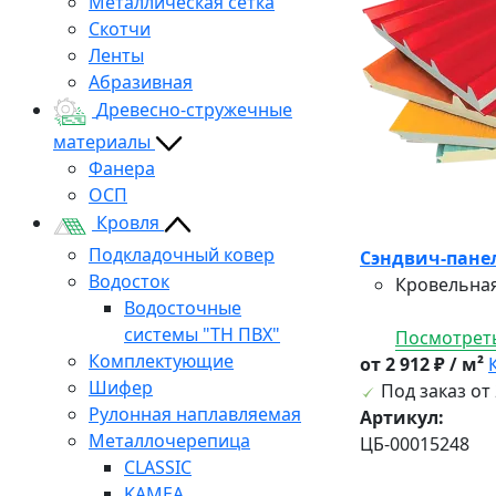
Металлическая сетка
Скотчи
Ленты
Абразивная
Древесно-стружечные
материалы
Фанера
ОСП
Кровля
Подкладочный ковер
Сэндвич-панел
Водосток
Кровельная
Водосточные
системы "ТН ПВХ"
Посмотреть
Комплектующие
от 2 912 ₽ / м²
Шифер
Под заказ от 
Рулонная наплавляемая
Артикул:
Металлочерепица
ЦБ-00015248
CLASSIC
KAMEA