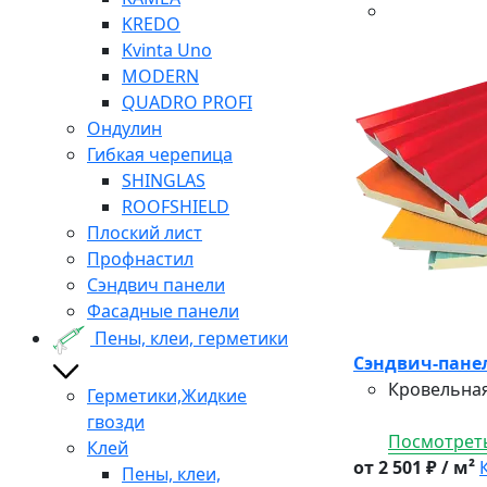
KREDO
Kvinta Uno
MODERN
QUADRO PROFI
Ондулин
Гибкая черепица
SHINGLAS
ROOFSHIELD
Плоский лист
Профнастил
Сэндвич панели
Фасадные панели
Пены, клеи, герметики
Сэндвич-панел
Кровельная
Герметики,Жидкие
гвозди
Посмотреть
Клей
от 2 501 ₽ / м²
Пены, клеи,