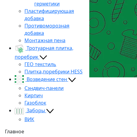
герметики
Пластифицирующая
добавка
Противоморозная
добавка
Монтажная пена
Тротуарная плитка,
поребрик
ГЕО текстиль
Плитка,поребрики HESS
Возведение стен
Сэндвич-панели
Кирпич
Газоблок
Заборы
ВИК
Главное