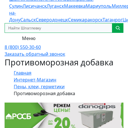
Сулин
Лисичанск
Луганск
Макеевка
Мариуполь
Милле
на-
Дону
Сальск
Северодонецк
Семикаракорск
Таганрог
Ц
Меню
8 (800) 550-30-60
Заказать обратный звонок
Противоморозная добавка
Главная
Интернет-Магазин
Пены, клеи, герметики
Противоморозная добавка