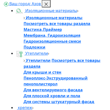
Ваш город:
Азов
Изоляционные материалы
Изоляционные материалы
Посмотреть все товары раздела
Мастика,Праймер
Мембрана, Гидроизоляция
Гидроизоляционные смеси
Подложки
Утеплители
Утеплители
Посмотреть все товары
раздела
Для крыши и стен
Пеноплэкс-Экструдированный
пенополистерол
Для вентелируемого фасада
Для плоской кровли и пола
Для системы штукатурный фасад
крепеж