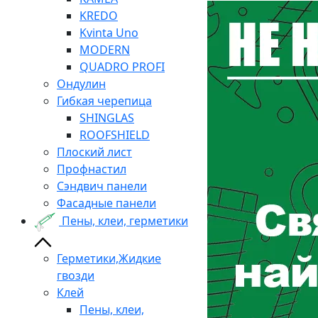
KREDO
Kvinta Uno
MODERN
QUADRO PROFI
Ондулин
Гибкая черепица
SHINGLAS
ROOFSHIELD
Плоский лист
Профнастил
Сэндвич панели
Фасадные панели
Пены, клеи, герметики
Герметики,Жидкие
гвозди
Клей
Пены, клеи,