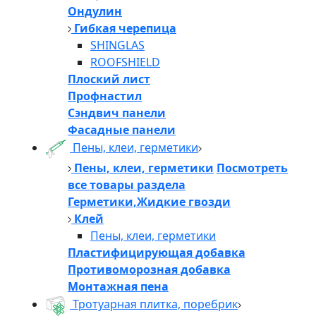
Ондулин
Гибкая черепица
SHINGLAS
ROOFSHIELD
Плоский лист
Профнастил
Сэндвич панели
Фасадные панели
Пены, клеи, герметики
Пены, клеи, герметики
Посмотреть
все товары раздела
Герметики,Жидкие гвозди
Клей
Пены, клеи, герметики
Пластифицирующая добавка
Противоморозная добавка
Монтажная пена
Тротуарная плитка, поребрик