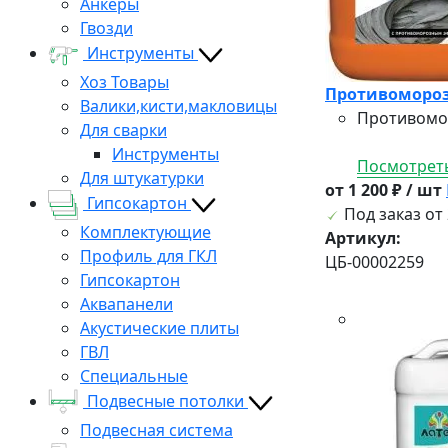
Анкеры
Гвозди
Инструменты
Хоз Товары
Противомороз
Валики,кисти,макловицы
Противомор
Для сварки
Инструменты
Посмотреть
Для штукатурки
от 1 200 ₽ / шт
Гипсокартон
Под заказ от 
Комплектующие
Артикул:
Профиль для ГКЛ
ЦБ-00002259
Гипсокартон
Аквапанели
Акустические плиты
ГВЛ
Специальные
Подвесные потолки
Подвесная система