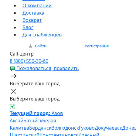
О компании
Доставка
Возврат
Блог
Для снабженцев
Войти
Регистрация
Call-центр
8 (800) 550-30-60
Пожаловаться, похвалить
Выберите ваш город
Выберите ваш город
Текущий город:
Азов
Аксай
Батайск
Белая
Калитва
Бердянск
Волгодонск
Гуково
Докучаевск
Доне
Шахтинский
Константиновск
Красный