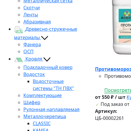
Металлическая сетка
Скотчи
Ленты
Абразивная
Древесно-стружечные
материалы
Фанера
ОСП
Кровля
Подкладочный ковер
Противоморозн
Водосток
Противомор
Водосточные
системы "ТН ПВХ"
Посмотреть
Комплектующие
от 550 ₽ / шт
К
Шифер
Под заказ от 
Рулонная наплавляемая
Артикул:
Металлочерепица
ЦБ-00002261
CLASSIC
KAMEA