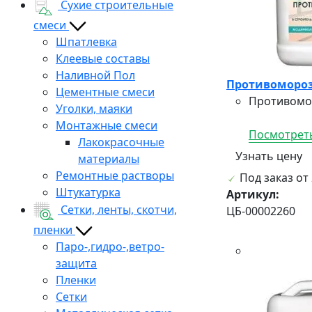
Сухие строительные
смеси
Шпатлевка
Клеевые составы
Наливной Пол
Противоморозн
Цементные смеси
Противомор
Уголки, маяки
Монтажные смеси
Посмотреть
Лакокрасочные
Узнать цену
материалы
Ремонтные растворы
Под заказ от 
Штукатурка
Артикул:
Сетки, ленты, скотчи,
ЦБ-00002260
пленки
Паро-,гидро-,ветро-
защита
Пленки
Сетки