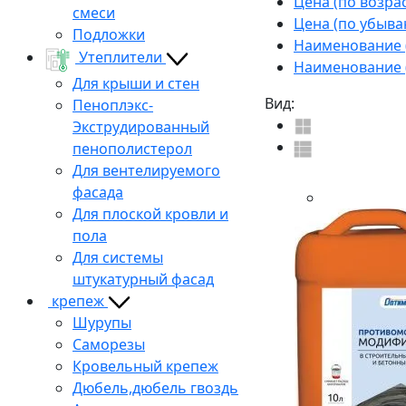
Цена (по возра
смеси
Цена (по убыва
Подложки
Наименование (
Утеплители
Наименование (
Для крыши и стен
Вид:
Пеноплэкс-
Экструдированный
пенополистерол
Для вентелируемого
фасада
Для плоской кровли и
пола
Для системы
штукатурный фасад
крепеж
Шурупы
Саморезы
Кровельный крепеж
Дюбель,дюбель гвоздь