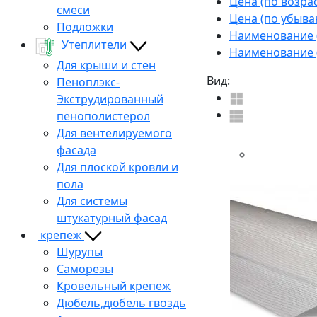
Цена (по возра
смеси
Цена (по убыва
Подложки
Наименование (
Утеплители
Наименование (
Для крыши и стен
Вид:
Пеноплэкс-
Экструдированный
пенополистерол
Для вентелируемого
фасада
Для плоской кровли и
пола
Для системы
штукатурный фасад
крепеж
Шурупы
Саморезы
Кровельный крепеж
Дюбель,дюбель гвоздь