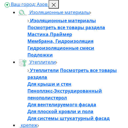
Ваш город:
Азов
Изоляционные материалы
Изоляционные материалы
Посмотреть все товары раздела
Мастика,Праймер
Мембрана, Гидроизоляция
Гидроизоляционные смеси
Подложки
Утеплители
Утеплители
Посмотреть все товары
раздела
Для крыши и стен
Пеноплэкс-Экструдированный
пенополистерол
Для вентелируемого фасада
Для плоской кровли и пола
Для системы штукатурный фасад
крепеж