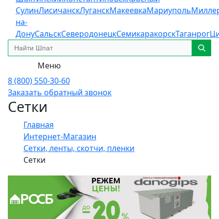
Сулин
Лисичанск
Луганск
Макеевка
Мариуполь
Милле
на-
Дону
Сальск
Северодонецк
Семикаракорск
Таганрог
Ц
Меню
8 (800) 550-30-60
Заказать обратный звонок
Сетки
Главная
Интернет-Магазин
Сетки, ленты, скотчи, пленки
Сетки