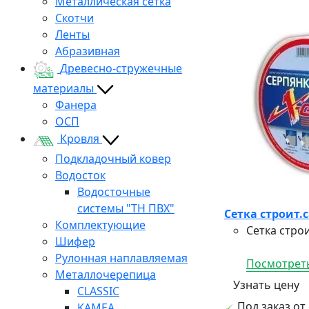
Металлическая сетка
Скотчи
Ленты
Абразивная
Древесно-стружечные
материалы
Фанера
ОСП
Кровля
Подкладочный ковер
Водосток
Водосточные
системы "ТН ПВХ"
Сетка строит.
Комплектующие
Сетка стро
Шифер
Рулонная наплавляемая
Посмотреть
Металлочерепица
Узнать цену
CLASSIC
Под заказ от 
KAMEA