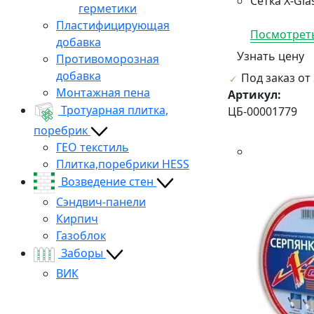
Сетка X-Gl
герметики
Пластифицирующая
Посмотреть
добавка
Узнать цену
Противоморозная
добавка
Под заказ от 
Монтажная пена
Артикул:
Тротуарная плитка,
ЦБ-00001779
поребрик
ГЕО текстиль
Плитка,поребрики HESS
Возведение стен
Сэндвич-панели
Кирпич
Газоблок
Заборы
ВИК