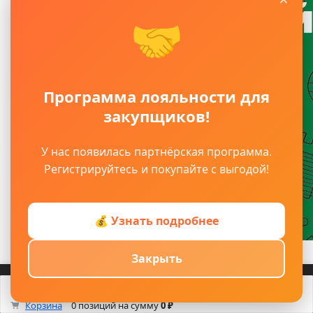
🤝
Программа лояльности для
закупщиков!
У нас появилась партнёрская программа.
Регистрируйтесь и покупайте с выгодой!
💰 Узнать подробнее
Закрыть
Главное
Главная
Войти
Регистрация
Каталог
Корзина
Каталог
Кабинет
Смотрели
Max/TG
0
Корзина
0 позиций
на сумму
0 ₽
Оплата