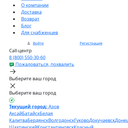
О компании
Доставка
Возврат
Блог
Для снабженцев
Войти
Регистрация
Call-центр
8 (800) 550-30-60
Пожаловаться, похвалить
Выберите ваш город
Выберите ваш город
Текущий город:
Азов
Аксай
Батайск
Белая
Калитва
Бердянск
Волгодонск
Гуково
Докучаевск
Доне
Шахтинский
Константиновск
Красный