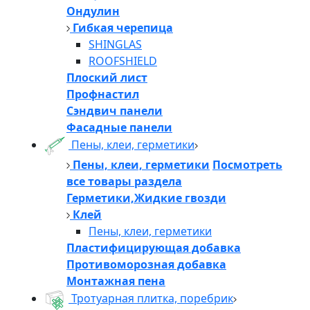
Ондулин
Гибкая черепица
SHINGLAS
ROOFSHIELD
Плоский лист
Профнастил
Сэндвич панели
Фасадные панели
Пены, клеи, герметики
Пены, клеи, герметики
Посмотреть
все товары раздела
Герметики,Жидкие гвозди
Клей
Пены, клеи, герметики
Пластифицирующая добавка
Противоморозная добавка
Монтажная пена
Тротуарная плитка, поребрик