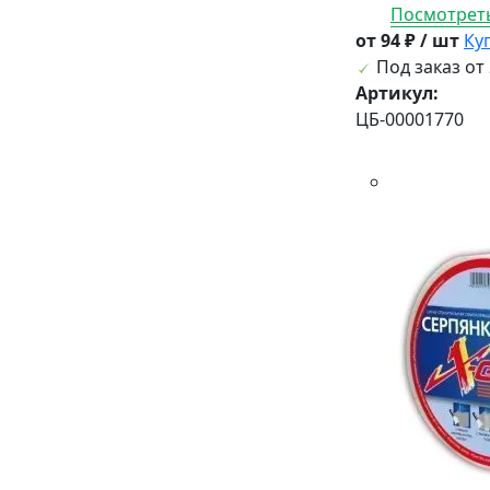
Посмотреть
от 94 ₽ / шт
Ку
Под заказ от 
Артикул:
ЦБ-00001770