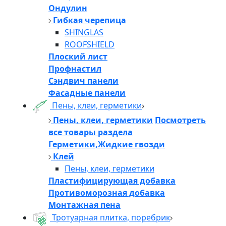
Ондулин
Гибкая черепица
SHINGLAS
ROOFSHIELD
Плоский лист
Профнастил
Сэндвич панели
Фасадные панели
Пены, клеи, герметики
Пены, клеи, герметики
Посмотреть
все товары раздела
Герметики,Жидкие гвозди
Клей
Пены, клеи, герметики
Пластифицирующая добавка
Противоморозная добавка
Монтажная пена
Тротуарная плитка, поребрик