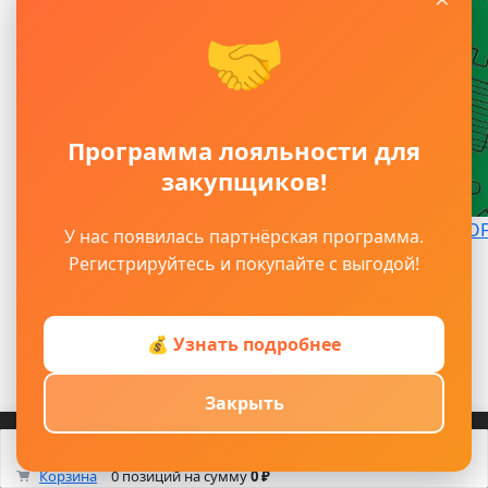
🤝
Программа лояльности для
закупщиков!
SHINGLAS
ROOF
У нас появилась партнёрская программа.
Регистрируйтесь и покупайте с выгодой!
Главное
Главная
Каталог
💰 Узнать подробнее
Оплата
Контакты
Закрыть
О компании
Доставка
Войти
Регистрация
Возврат
Корзина
Каталог
Кабинет
Смотрели
Max/TG
0
Корзина
0 позиций
на сумму
0 ₽
Блог