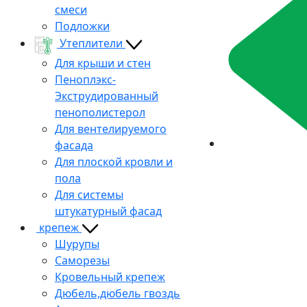
смеси
Подложки
Утеплители
Для крыши и стен
Пеноплэкс-
Экструдированный
пенополистерол
Для вентелируемого
фасада
Для плоской кровли и
пола
Для системы
штукатурный фасад
крепеж
Шурупы
Саморезы
Кровельный крепеж
Дюбель,дюбель гвоздь