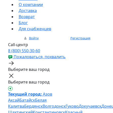
О компании
Доставка
Возврат
Блог
Для снабженцев
Войти
Регистрация
Call-центр
8 (800) 550-30-60
Пожаловаться, похвалить
Выберите ваш город
Выберите ваш город
Текущий город:
Азов
Аксай
Батайск
Белая
Калитва
Бердянск
Волгодонск
Гуково
Докучаевск
Доне
Шахтинский
Константиновск
Красный