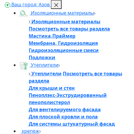
Ваш город:
Азов
Изоляционные материалы
Изоляционные материалы
Посмотреть все товары раздела
Мастика,Праймер
Мембрана, Гидроизоляция
Гидроизоляционные смеси
Подложки
Утеплители
Утеплители
Посмотреть все товары
раздела
Для крыши и стен
Пеноплэкс-Экструдированный
пенополистерол
Для вентелируемого фасада
Для плоской кровли и пола
Для системы штукатурный фасад
крепеж