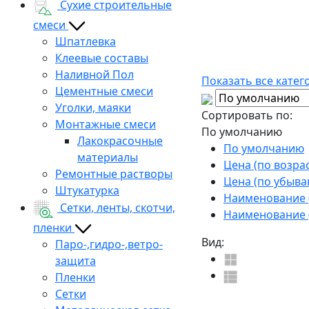
Сухие строительные
смеси
Шпатлевка
Клеевые составы
Наливной Пол
Показать все катег
Цементные смеси
Уголки, маяки
Сортировать по:
Монтажные смеси
По умолчанию
Лакокрасочные
По умолчанию
материалы
Цена (по возра
Ремонтные растворы
Цена (по убыва
Штукатурка
Наименование (
Сетки, ленты, скотчи,
Наименование (
пленки
Вид:
Паро-,гидро-,ветро-
защита
Пленки
Сетки