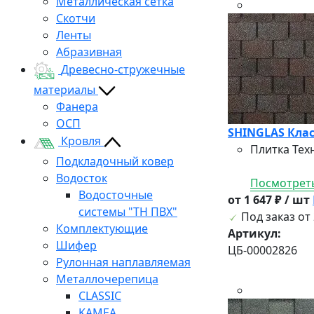
Металлическая сетка
Скотчи
Ленты
Абразивная
Древесно-стружечные
материалы
Фанера
ОСП
SHINGLAS Клас
Кровля
Плитка Тех
Подкладочный ковер
Водосток
Посмотреть
Водосточные
от 1 647 ₽ / шт
системы "ТН ПВХ"
Под заказ от 
Комплектующие
Артикул:
Шифер
ЦБ-00002826
Рулонная наплавляемая
Металлочерепица
CLASSIC
KAMEA