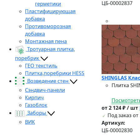
ЦБ-00002837
герметики
Пластифицирующая
добавка
Противоморозная
добавка
Монтажная пена
Тротуарная плитка,
поребрик
ГЕО текстиль
Плитка,поребрики HESS
SHINGLAS Класс
Возведение стен
Плитка SHI
Сэндвич-панели
Кирпич
Посмотреть
Газоблок
от 2 124 ₽ / шт
Заборы
Под заказ от 
ВИК
Артикул:
ЦБ-00002830