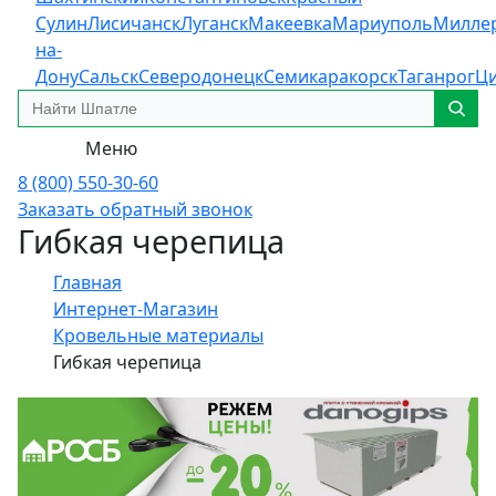
Сулин
Лисичанск
Луганск
Макеевка
Мариуполь
Милле
на-
Дону
Сальск
Северодонецк
Семикаракорск
Таганрог
Ц
Меню
8 (800) 550-30-60
Заказать обратный звонок
Гибкая черепица
Главная
Интернет-Магазин
Кровельные материалы
Гибкая черепица