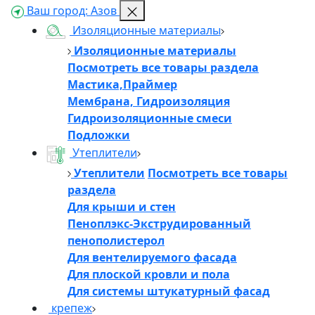
Ваш город:
Азов
Изоляционные материалы
Изоляционные материалы
Посмотреть все товары раздела
Мастика,Праймер
Мембрана, Гидроизоляция
Гидроизоляционные смеси
Подложки
Утеплители
Утеплители
Посмотреть все товары
раздела
Для крыши и стен
Пеноплэкс-Экструдированный
пенополистерол
Для вентелируемого фасада
Для плоской кровли и пола
Для системы штукатурный фасад
крепеж