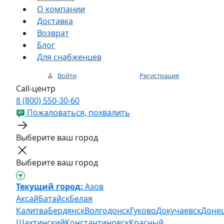
О компании
Доставка
Возврат
Блог
Для снабженцев
Войти
Регистрация
Call-центр
8 (800) 550-30-60
Пожаловаться, похвалить
Выберите ваш город
Выберите ваш город
Текущий город:
Азов
Аксай
Батайск
Белая
Калитва
Бердянск
Волгодонск
Гуково
Докучаевск
Доне
Шахтинский
Константиновск
Красный