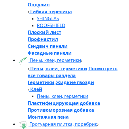
Ондулин
Гибкая черепица
SHINGLAS
ROOFSHIELD
Плоский лист
Профнастил
Сэндвич панели
Фасадные панели
Пены, клеи, герметики
Пены, клеи, герметики
Посмотреть
все товары раздела
Герметики,Жидкие гвозди
Клей
Пены, клеи, герметики
Пластифицирующая добавка
Противоморозная добавка
Монтажная пена
Тротуарная плитка, поребрик