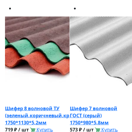
Шифер 8 волновой ТУ
Шифер 7 волновой
(зеленый,коричневый,красный)
ГОСТ (серый)
1750*1130*5,2мм
1750*980*5,8мм
719 ₽ / шт
Купить
573 ₽ / шт
Купить