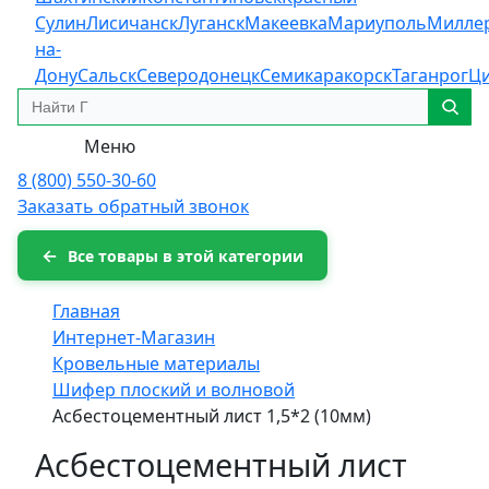
Сулин
Лисичанск
Луганск
Макеевка
Мариуполь
Милле
на-
Дону
Сальск
Северодонецк
Семикаракорск
Таганрог
Ц
Меню
8 (800) 550-30-60
Заказать обратный звонок
Все товары в этой категории
Главная
Интернет-Магазин
Кровельные материалы
Шифер плоский и волновой
Асбестоцементный лист 1,5*2 (10мм)
Асбестоцементный лист