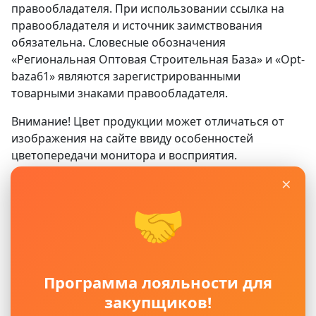
правообладателя. При использовании ссылка на
правообладателя и источник заимствования
обязательна. Словесные обозначения
«Региональная Оптовая Строительная База» и «Opt-
baza61» являются зарегистрированными
товарными знаками правообладателя.
Внимание! Цвет продукции может отличаться от
изображения на сайте ввиду особенностей
цветопередачи монитора и восприятия.
×
Сайт
www.opt-baza61.ru
носит исключительно
информационный характер и ни при каких условиях
🤝
не является публичной офертой, определяемой
положениями ГК РФ. Для получения подробной
информации о наличии, видах, характеристиках и
стоимости материалов, пожалуйста, обращайтесь в
Программа лояльности для
офисы продаж.
закупщиков!
Политика защиты и обработки персональных