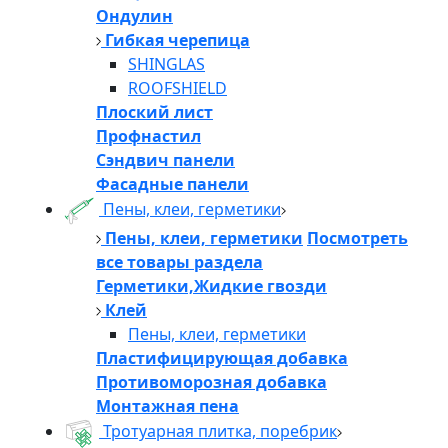
Ондулин
Гибкая черепица
SHINGLAS
ROOFSHIELD
Плоский лист
Профнастил
Сэндвич панели
Фасадные панели
Пены, клеи, герметики
Пены, клеи, герметики
Посмотреть
все товары раздела
Герметики,Жидкие гвозди
Клей
Пены, клеи, герметики
Пластифицирующая добавка
Противоморозная добавка
Монтажная пена
Тротуарная плитка, поребрик