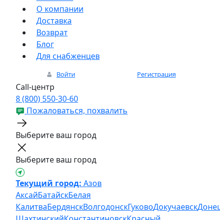
О компании
Доставка
Возврат
Блог
Для снабженцев
Войти
Регистрация
Call-центр
8 (800) 550-30-60
Пожаловаться, похвалить
Выберите ваш город
Выберите ваш город
Текущий город:
Азов
Аксай
Батайск
Белая
Калитва
Бердянск
Волгодонск
Гуково
Докучаевск
Доне
Шахтинский
Константиновск
Красный