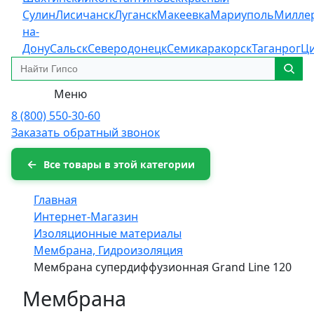
Сулин
Лисичанск
Луганск
Макеевка
Мариуполь
Милле
на-
Дону
Сальск
Северодонецк
Семикаракорск
Таганрог
Ц
Меню
8 (800) 550-30-60
Заказать обратный звонок
Все товары в этой категории
Главная
Интернет-Магазин
Изоляционные материалы
Мембрана, Гидроизоляция
Мембрана супердиффузионная Grand Line 120
Мембрана