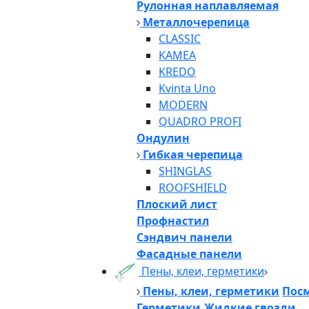
Рулонная наплавляемая
Металлочерепица
CLASSIC
KAMEA
KREDO
Kvinta Uno
MODERN
QUADRO PROFI
Ондулин
Гибкая черепица
SHINGLAS
ROOFSHIELD
Плоский лист
Профнастил
Сэндвич панели
Фасадные панели
Пены, клеи, герметики
Пены, клеи, герметики
Посм
Герметики,Жидкие гвозди