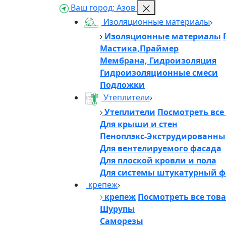
Ваш город:
Азов
Изоляционные материалы
Изоляционные материалы
Мастика,Праймер
Мембрана, Гидроизоляция
Гидроизоляционные смеси
Подложки
Утеплители
Утеплители
Посмотреть все
Для крыши и стен
Пеноплэкс-Экструдированны
Для вентелируемого фасада
Для плоской кровли и пола
Для системы штукатурный ф
крепеж
крепеж
Посмотреть все тов
Шурупы
Саморезы