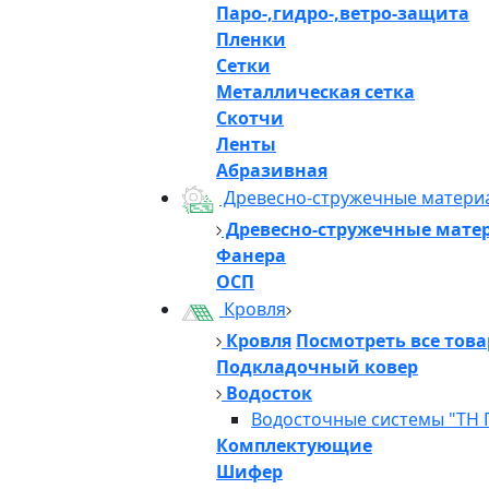
Паро-,гидро-,ветро-защита
Пленки
Сетки
Металлическая сетка
Скотчи
Ленты
Абразивная
Древесно-стружечные матери
Древесно-стружечные мате
Фанера
ОСП
Кровля
Кровля
Посмотреть все тов
Подкладочный ковер
Водосток
Водосточные системы "ТН 
Комплектующие
Шифер