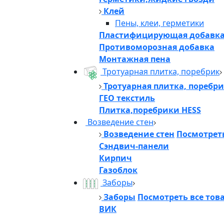
Клей
Пены, клеи, герметики
Пластифицирующая добавк
Противоморозная добавка
Монтажная пена
Тротуарная плитка, поребрик
Тротуарная плитка, поребр
ГЕО текстиль
Плитка,поребрики HESS
Возведение стен
Возведение стен
Посмотреть
Сэндвич-панели
Кирпич
Газоблок
Заборы
Заборы
Посмотреть все тов
ВИК