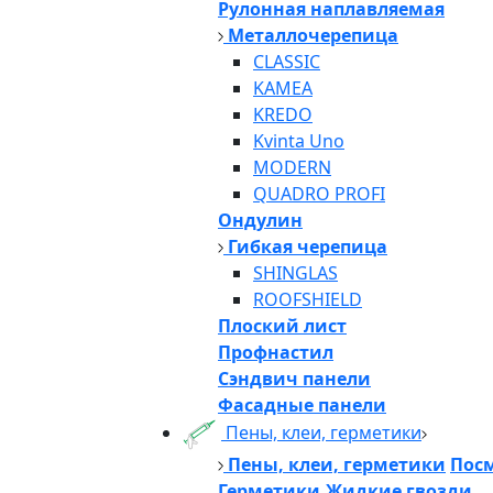
Рулонная наплавляемая
Металлочерепица
CLASSIC
KAMEA
KREDO
Kvinta Uno
MODERN
QUADRO PROFI
Ондулин
Гибкая черепица
SHINGLAS
ROOFSHIELD
Плоский лист
Профнастил
Сэндвич панели
Фасадные панели
Пены, клеи, герметики
Пены, клеи, герметики
Посм
Герметики,Жидкие гвозди