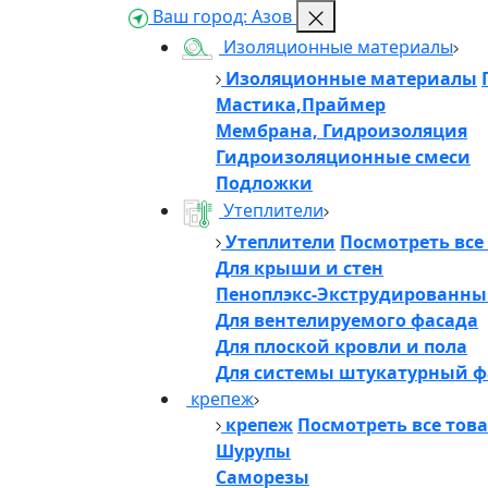
Ваш город:
Азов
Изоляционные материалы
Изоляционные материалы
Мастика,Праймер
Мембрана, Гидроизоляция
Гидроизоляционные смеси
Подложки
Утеплители
Утеплители
Посмотреть все
Для крыши и стен
Пеноплэкс-Экструдированны
Для вентелируемого фасада
Для плоской кровли и пола
Для системы штукатурный ф
крепеж
крепеж
Посмотреть все тов
Шурупы
Саморезы