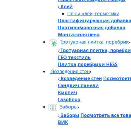
Клей
Пены, клеи, герметики
Пластифицирующая добавк
Противоморозная добавка
Монтажная пена
Тротуарная плитка, поребрик
Тротуарная плитка, поребр
ГЕО текстиль
Плитка,поребрики HESS
Возведение стен
Возведение стен
Посмотреть
Сэндвич-панели
Кирпич
Газоблок
Заборы
Заборы
Посмотреть все тов
ВИК