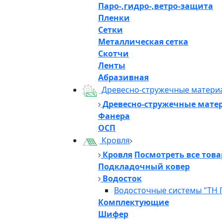
Паро-,гидро-,ветро-защита
Пленки
Сетки
Металлическая сетка
Скотчи
Ленты
Абразивная
Древесно-стружечные матери
Древесно-стружечные мате
Фанера
ОСП
Кровля
Кровля
Посмотреть все тов
Подкладочный ковер
Водосток
Водосточные системы "ТН 
Комплектующие
Шифер