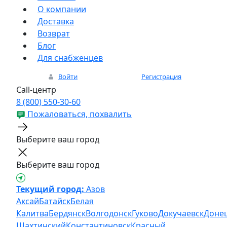
О компании
Доставка
Возврат
Блог
Для снабженцев
Войти
Регистрация
Call-центр
8 (800) 550-30-60
Пожаловаться, похвалить
Выберите ваш город
Выберите ваш город
Текущий город:
Азов
Аксай
Батайск
Белая
Калитва
Бердянск
Волгодонск
Гуково
Докучаевск
Доне
Шахтинский
Константиновск
Красный