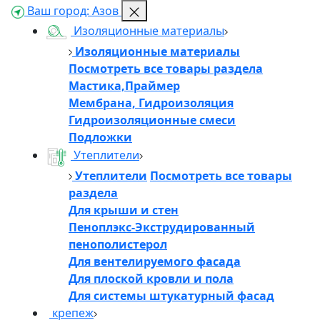
Онлайн
Ваш город:
Азов
Изоляционные материалы
Изоляционные материалы
👋
Посмотреть все товары раздела
Мастика,Праймер
Мембрана, Гидроизоляция
Добро пожаловать!
Гидроизоляционные смеси
Напишите нам, и мы обязательно вам ответим
Подложки
Утеплители
Утеплители
Посмотреть все товары
раздела
Для крыши и стен
Пеноплэкс-Экструдированный
пенополистерол
Для вентелируемого фасада
Для плоской кровли и пола
Для системы штукатурный фасад
крепеж