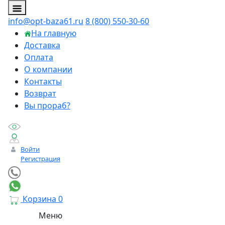
info@opt-baza61.ru
8 (800) 550-30-60
На главную
Доставка
Оплата
О компании
Контакты
Возврат
Вы прораб?
Войти
Регистрация
Корзина
0
Меню
Личный менеджер