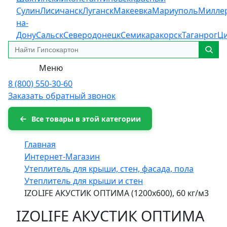
Сулин
Лисичанск
Луганск
Макеевка
Мариуполь
Милле
на-
Дону
Сальск
Северодонецк
Семикаракорск
Таганрог
Ц
Меню
8 (800) 550-30-60
Заказать обратный звонок
Все товары в этой категории
Главная
Интернет-Магазин
Утеплитель для крыши, стен, фасада, пола
Утеплитель для крыши и стен
IZOLIFE АКУСТИК ОПТИМА (1200х600), 60 кг/м3
IZOLIFE АКУСТИК ОПТИМА