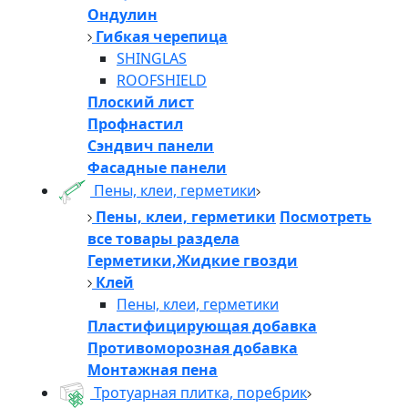
Ондулин
Гибкая черепица
SHINGLAS
ROOFSHIELD
Плоский лист
Профнастил
Сэндвич панели
Фасадные панели
Пены, клеи, герметики
Пены, клеи, герметики
Посмотреть
все товары раздела
Герметики,Жидкие гвозди
Клей
Пены, клеи, герметики
Пластифицирующая добавка
Противоморозная добавка
Монтажная пена
Тротуарная плитка, поребрик