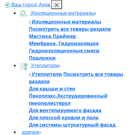
Ваш город:
Азов
Изоляционные материалы
👋
Изоляционные материалы
Посмотреть все товары раздела
Мастика,Праймер
Добро пожаловать!
Мембрана, Гидроизоляция
Напишите нам, и мы обязательно вам ответим
Гидроизоляционные смеси
Подложки
Утеплители
Утеплители
Посмотреть все товары
раздела
Для крыши и стен
Пеноплэкс-Экструдированный
пенополистерол
Для вентелируемого фасада
Для плоской кровли и пола
Для системы штукатурный фасад
крепеж