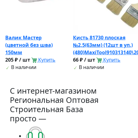
Валик Мастер
Кисть 81730 плоская
(цветной без шва)
№2,5(63мм) (12шт в уп.)
150мм
(480)MaxiTool910313140\
205 ₽ / шт
Купить
66 ₽ / шт
Купить
В наличии
В наличии
C интернет-магазином
Региональная Оптовая
Строительная База
просто —