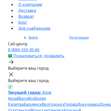
О компании
Доставка
Возврат
Блог
Для снабженцев
Войти
Регистрация
Call-центр
8 (800) 550-30-60
Пожаловаться, похвалить
Выберите ваш город
Выберите ваш город
Текущий город:
Азов
Аксай
Батайск
Белая
Калитва
Бердянск
Волгодонск
Гуково
Докучаевск
Доне
Шахтинский
Константиновск
Красный