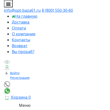
info@opt-baza61.ru
8 (800) 550-30-60
На главную
Доставка
Оплата
О компании
Контакты
Возврат
Вы прораб?
Войти
Регистрация
Корзина
0
Личный менеджер
Меню
Онлайн