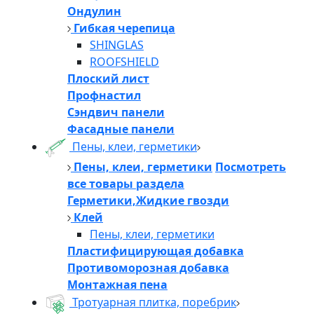
Ондулин
Гибкая черепица
SHINGLAS
ROOFSHIELD
Плоский лист
Профнастил
Сэндвич панели
Фасадные панели
Пены, клеи, герметики
Пены, клеи, герметики
Посмотреть
все товары раздела
Герметики,Жидкие гвозди
Клей
Пены, клеи, герметики
Пластифицирующая добавка
Противоморозная добавка
Монтажная пена
Тротуарная плитка, поребрик