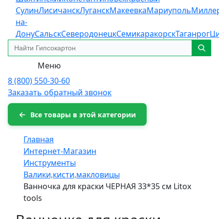
Сулин
Лисичанск
Луганск
Макеевка
Мариуполь
Милле
на-
Дону
Сальск
Северодонецк
Семикаракорск
Таганрог
Ц
Меню
8 (800) 550-30-60
Заказать обратный звонок
Все товары в этой категории
Главная
Интернет-Магазин
Инструменты
Валики,кисти,макловицы
Ванночка для краски ЧЕРНАЯ 33*35 см Litox
tools