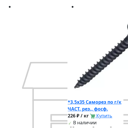
*3,5х35 Саморез по г/к
ЧАСТ. рез., фосф.
226 ₽ / кг
Купить
В наличии